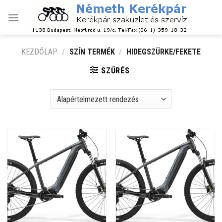
Skip
to
content
KEZDŐLAP
/
SZÍN TERMÉK
/
HIDEGSZÜRKE/FEKETE
SZŰRÉS