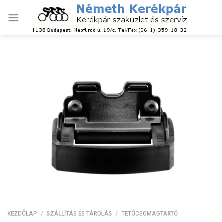
Skip
to
content
KEZDŐLAP
/
SZÁLLÍTÁS ÉS TÁROLÁS
/
TETŐCSOMAGTARTÓ