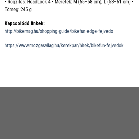
• Rögzítés: HeadLock 4 • Méretek: M (55–58 cm), L (58–61 cm) •
Tömeg: 245 g
Kapcsolódó linkek:
http://bikemag.hu/shopping-guide/bikefun-edge-fejvedo
https://www.mozgasvilag.hu/kerekpar/hirek/bikefun-fejvedok