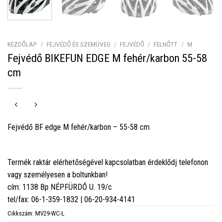
KEZDŐLAP
/
FEJVÉDŐ ÉS SZEMÜVEG
/
FEJVÉDŐ
/
FELNŐTT
/
M
Fejvédő BIKEFUN EDGE M fehér/karbon 55-58
cm
Fejvédő BF edge M fehér/karbon – 55-58 cm
Termék raktár elérhetőségével kapcsolatban érdeklődj telefonon
vagy személyesen a boltunkban!
cím: 1138 Bp NÉPFÜRDŐ U. 19/c
tel/fax: 06-1-359-1832 | 06-20-934-4141
Cikkszám:
MV29-WC-L