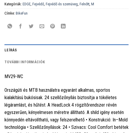
Kategóriák:
EDGE
,
Fejvédő
,
Fejvédő és szemüveg
,
Felnőtt
,
M
Címke:
BikeFun
LEÍRÁS
TOVÁBBI INFORMÁCIÓK
MV29-WC
Országúti és MTB használatra egyaránt alkalmas, sportos
kialakítású bukósisak. 24 szellőzőnyílás biztosítja a tökéletes
légáramlást, és hűtést. A HeadLock 4 rögzítőrendszer révén
egyszerűen, kényelmesen méretre állítható. A shild igény esetén
könnyedén eltávolítható, vagy felszerelhető • Konstrukció: In–Mold
technológia • Szellőzőnyílások: 24 • Szivacs: Cool Comfort betétek