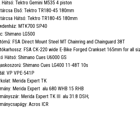
 Hátsó: Tektro Gemini M535 4 piston
tárcsa Első: Tektro TR180-45 180mm
tárcsa Hátsó: Tektro TR180-45 180mm
wdenház: MTK700 SP40
c: Shimano LG500
tómű: FSA Direct Mount Steel MT Chainring and Chainguard 38T
tókarhossz: FSA CK-220 wide E-Bike Forged Crankset 165mm for all si
tó Hátsó: Shimano Cues U6000 GS
askoszorú: Shimano Cues LG400 11-48T 10s
ál: VP VPE-541P
kolat: Merida Expert TK
mány: Merida Expert alu 680 WHB 15 RHB
mányszár: Merida Expert TK III alu 31.8 DSH;
mánycsapágy: Acros ICR