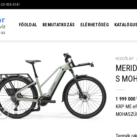
6-20-934-4141
FŐOLDAL
BEMUTATKOZÁS
ELÉRHETŐSÉG
KATALÓGU
KEZDŐLAP
MERID
S MOH
1 999 000
KRP ME eF
MOHASZÜR
Termék rak