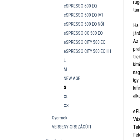
rug
eSPRESSO 500 EQ
tám
eSPRESSO 500 EQ IV1
eSPRESSO 500 EQ NŐI
Ha 
jár
eSPRESSO CC 500 EQ
Az 
eSPRESSO CITY 500 EQ
pra
eSPRESSO CITY 500 EQ III1
tre
L
kit
M
nag
NEW AGE
így
S
kif
alk
XL
XS
eFL
Gyermek
Váz
Tel
VERSENY-ORSZÁGÚTI
Fék