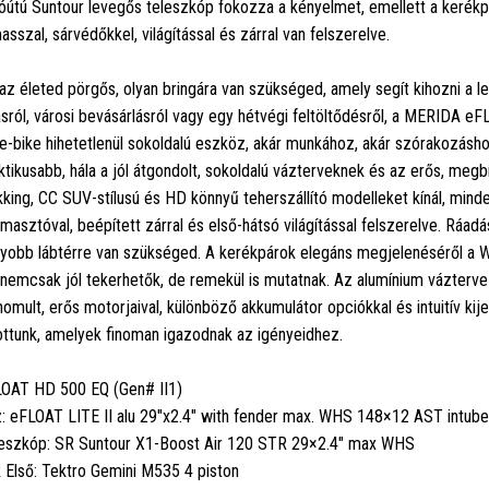
óútú Suntour levegős teleszkóp fokozza a kényelmet, emellett a kerékp
asszal, sárvédőkkel, világítással és zárral van felszerelve.
az életed pörgős, olyan bringára van szükséged, amely segít kihozni a 
ásról, városi bevásárlásról vagy egy hétvégi feltöltődésről, a MERIDA eF
e-bike hihetetlenül sokoldalú eszköz, akár munkához, akár szórakozásh
ktikusabb, hála a jól átgondolt, sokoldalú vázterveknek és az erős, me
kking, CC SUV-stílusú és HD könnyű teherszállító modelleket kínál, mind
ámasztóval, beépített zárral és első-hátsó világítással felszerelve. Ráadá
yobb lábtérre van szükséged. A kerékpárok elegáns megjelenéséről a 
 nemcsak jól tekerhetők, de remekül is mutatnak. Az alumínium vázter
inomult, erős motorjaival, különböző akkumulátor opciókkal és intuitív ki
ottunk, amelyek finoman igazodnak az igényeidhez.
OAT HD 500 EQ (Gen# II1)
: eFLOAT LITE II alu 29"x2.4" with fender max. WHS 148×12 AST intube
eszkóp: SR Suntour X1-Boost Air 120 STR 29×2.4" max WHS
 Első: Tektro Gemini M535 4 piston