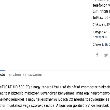
telefonon 
cím: 1138
tel/fax: 0
Cikkszám:
25
Kategóriák:
E
Kerékpár
,
S
Címke:
MERI
RÁS
TOVÁBBI INFORMÁCIÓK
eFLOAT HD 500 EQ a nagy teherbírású első és hátsó csomagtartóinknak 
acitást biztosít, miközben ugyanolyan kényelmes, mint egy hagyományos
helhetőségükkel, a nagy teljesítményű Bosch CX meghajtóegységgel és a
tner munkához vagy szórakozáshoz. A könnyen gördülő 29"-os kerekek 