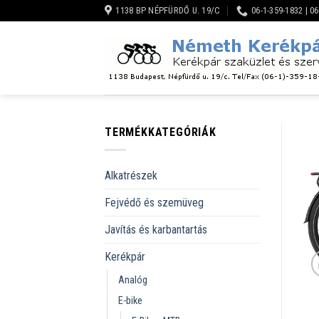
Skip
1138 BP NÉPFÜRDŐ U. 19/C
06-1-359-1832 | 0
to
content
TERMÉKKATEGÓRIÁK
Alkatrészek
Fejvédő és szemüveg
Javítás és karbantartás
Kerékpár
Analóg
E-bike