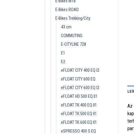
E-Bikes MTB
E-Bikes ROAD
E-Bikes Trekking/City
43 cm
COMMUTING
E-CITYLINE 728
E1
E2
eFLOAT CITY 400 EQ I2
eFLOAT CITY 600 EQ
eFLOAT CITY 600 EQ I2
LEÍ
eFLOAT HD 500 EQ II1
eFLOAT TK 400 EQ II1
Az 
kap
eFLOAT TK 500 EQ II1
ter
eFLOAT TK 600 EQ II1
par
eSPRESSO 400 S EQ