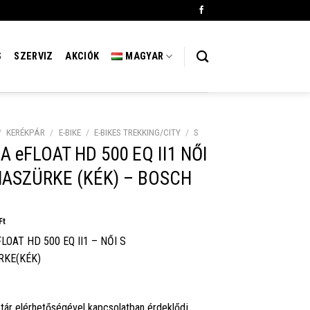
S
SZERVIZ
AKCIÓK
MAGYAR
/
KERÉKPÁR
/
E-BIKE
/
E-BIKES TREKKING/CITY
/
S
A eFLOAT HD 500 EQ II1 NŐI
ASZÜRKE (KÉK) – BOSCH
Ft
LOAT HD 500 EQ II1 – NŐI S
KE(KÉK)
tár elérhetőségével kapcsolatban érdeklődj