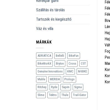
Kerékpár gumi
Fék
Fék
Szállítás és tárolás
Fék
Tartozék és kiegészítő
Bo
Lán
Váz és villa
Haj
Haj
MÁRKÁK
Vál
Fog
ADRIATICA
Bellelli
BikeFun
Ped
Mar
BikeWorkX
Bryton
Cross
CST
Kor
Genuine Innovations
KMC
M-BIKE
Kor
Mahle
MERIDA
Prologo
Kor
Ritchey
Ryde
Sapim
Sigma
Slime
Tektro
Thule
Trail-Gator