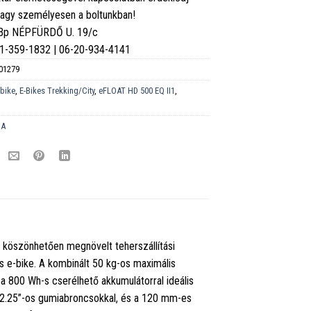
vagy személyesen a boltunkban!
 Bp NÉPFÜRDŐ U. 19/c
6-1-359-1832 | 06-20-934-4141
01279
-bike
,
E-Bikes Trekking/City
,
eFLOAT HD 500 EQ II1
,
DA
köszönhetően megnövelt teherszállítási
 e-bike. A kombinált 50 kg-os maximális
 800 Wh-s cserélhető akkumulátorral ideális
2.25”-os gumiabroncsokkal, és a 120 mm-es