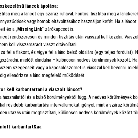
szkezelésű láncok ápolása:
ztítsa meg a láncot egy száraz ruhával. Fontos: tisztítsa meg a lánckerek
nnyeződések vagy homok eltávolításához használjon kefét. Ha a láncot tis
eit és a „
MissingLink
” zárókapcsot is.
áncot rendszeresen és minden tisztítás után viasszal kell kezelni. Viaszo
nem kell visszamaradt viaszt eltávolítani.
za fel a flakont, és vigye fel a lánc belső oldalára (egy teljes fordulat). 
száradni, mielőtt elindulna – különösen nedves körülmények között. Ha a
cszem szegecseit vagy a kapcsolószemet is viasszal kell bevonni, mielőt
dig ellenőrizze a lánc megfelelő működését.
or kell karbantartani a viaszolt láncot?
a használattól és a külső körülményektől függ. A nedves körülmények k
kal rövidebb karbantartási intervallumokat igényel, mint a száraz körülm
den utazás után megtisztítani, különösen nedves körülmények között tör
nlott karbantart&aa