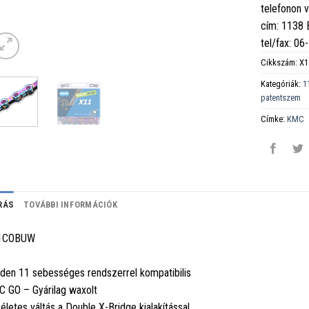
telefonon 
cím: 1138
tel/fax: 0
Cikkszám:
X
Kategóriák:
1
patentszem
Címke:
KMC
RÁS
TOVÁBBI INFORMÁCIÓK
1COBUW
den 11 sebességes rendszerrel kompatibilis
 GO – Gyárilag waxolt
életes váltás a Double X-Bridge kialakítással