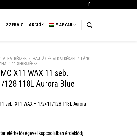
S
SZERVIZ
AKCIÓK
MAGYAR
/
ALKATRÉSZEK
/
HAJTÁS ÉS ALKATRÉSZEI
/
LÁNC
ZEM
/
11 SEBESSÉGES
KMC X11 WAX 11 seb.
/128 118L Aurora Blue
11 seb. X11 WAX – 1/2×11/128 118L Aurora
tár elérhetőségével kapcsolatban érdeklődj