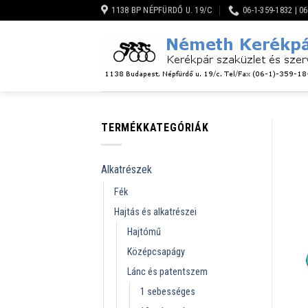
Skip
1138 BP NÉPFÜRDŐ U. 19/C
06-1-359-1832 | 0
to
content
TERMÉKKATEGÓRIÁK
Alkatrészek
Fék
Hajtás és alkatrészei
Hajtómű
Középcsapágy
Lánc és patentszem
1 sebességes