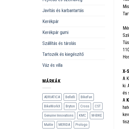
Mis
Javítás és karbantartás
Tar
Kerékpár
Mér
Kerékpár gumi
Szí
Tüs
Szállítás és tárolás
110
Tartozék és kiegészítő
Hos
Váz és villa
X-S
A K
MÁRKÁK
ki.
és 
ADRIATICA
Bellelli
BikeFun
A
K
BikeWorkX
Bryton
Cross
CST
hat
kev
Genuine Innovations
KMC
M-BIKE
tis
Mahle
MERIDA
Prologo