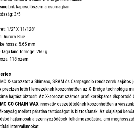
singLink kapcsolószem a csomagban
tósság: 3/5
et: 1/2" X 11/128"
n: Aurora Blue
ke hossz: 5.65 mm
 tagú lánc tömege: 260 g
sza: 118 szem
eries
MC X-sorozatot a Shimano, SRAM és Campagnolo rendszerek sajátos jel
 A precízen letört lemezeknek köszönhetően az X-Bridge technológia mi
sima hajtást biztosít. Az X-sorozat számos profi kerékpáros élsportoló b
MC GO CHAIN WAX
innovatív összetételének köszönhetően a viaszun
ékonyság mellett páratlan tartósságot is biztosítanak. Az olajalapú kenő
ésbé hajlamosak a szennyeződések felhalmozódására, ami meghosszabbít
ztítási intervallumokat.