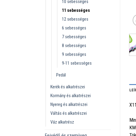
10 sebességes
11 sebességes
12 sebességes
6 sebességes
7 sebességes
8 sebességes
9 sebességes
9-11 sebességes
Pedál
Kerék és alkatrészei
LEÍ
Kormány és alkatrészei
Nyereg és alkatrészei
X1
Váltás és alkatrészei
Min
Váz alkatrész
KMC
Tök
Fejvédő és szemüveg