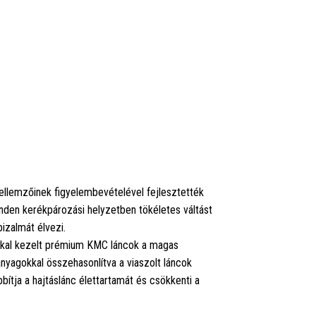
lemzőinek figyelembevételével fejlesztették
nden kerékpározási helyzetben tökéletes váltást
izalmát élvezi.
kkal kezelt prémium KMC láncok a magas
anyagokkal összehasonlítva a viaszolt láncok
ja a hajtáslánc élettartamát és csökkenti a