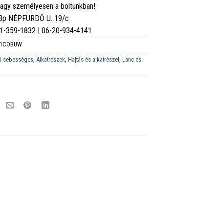
vagy személyesen a boltunkban!
 Bp NÉPFÜRDŐ U. 19/c
6-1-359-1832 | 06-20-934-4141
11COBUW
1 sebességes
,
Alkatrészek
,
Hajtás és alkatrészei
,
Lánc és