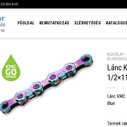
6-20-934-4141
FŐOLDAL
BEMUTATKOZÁS
ELÉRHETŐSÉG
KATALÓGU
KEZDŐLAP
ÉS PATENTS
Lánc 
1/2×11
Lánc KMC 
Blue
Termék rak