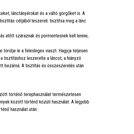
eket, lánctányérokat és a váltó görgőket is. A
ztítás céljából leszereli: tisztítsa meg a lánc
lás előtt száraznak és pormentesnek kell lennie,
Ne törölje le a felesleges viaszt. Hagyja teljesen
 tisztításhoz leszerelte a láncot, a hiányzó
t bezárná. A tisztítás és összeszerelés után
özött történő terephasználat természetesen
ények között történő közúti használat. A legjobb
ténő használat után.