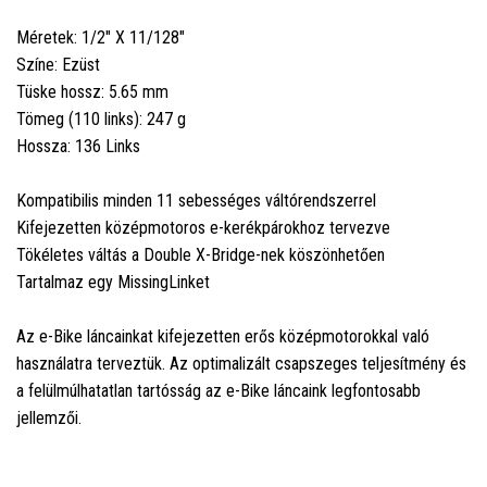
Méretek: 1/2" X 11/128"
Színe: Ezüst
Tüske hossz: 5.65 mm
Tömeg (110 links): 247 g
Hossza: 136 Links
Kompatibilis minden 11 sebességes váltórendszerrel
Kifejezetten középmotoros e-kerékpárokhoz tervezve
Tökéletes váltás a Double X-Bridge-nek köszönhetően
Tartalmaz egy MissingLinket
Az e-Bike láncainkat kifejezetten erős középmotorokkal való
használatra terveztük. Az optimalizált csapszeges teljesítmény és
a felülmúlhatatlan tartósság az e-Bike láncaink legfontosabb
jellemzői.