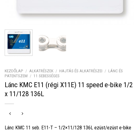
KEZDŐLAP
/
ALKATRÉSZEK
/
HAJTÁS ÉS ALKATRÉSZEI
/
LÁNC ÉS
PATENTSZEM
/
11 SEBESSÉGES
Lánc KMC E11 (régi X11E) 11 speed e-bike 1/2
x 11/128 136L
Lánc KMC 11 seb. E11-T – 1/2×11/128 136L ezüst/ezüst e-bike