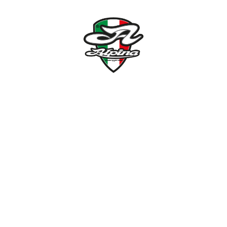
NÉMETH KERÉKPÁR SZAKÜZLET ÉS KERÉKPÁR