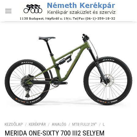
Skip
to
content
KEZDŐLAP
/
KERÉKPÁR
/
ANALÓG
/
MTB FULLY 29''
/
L
MERIDA ONE-SIXTY 700 III2 SELYEM