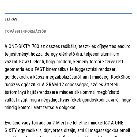
LEÍRÁS
TOVÁBBI INFORMÁCIÓK
A ONE-SIXTY 700 az összes radikális, teszt- és díjnyertes enduro
teljesítményt hozza, de egy elérhető árú, teljesen alumínium
vázzal. Ez azt jelenti, hogy modern, kemény terepre tervezett
geometria és a FAST kinematikus felfüggesztési rendszer
gondoskodik a káosz megzabolázásáról, amit minőségi RockShox
rugózás egészít ki. A SRAM 12 sebességes, széles áttételi
tartományú hajtásrendszere minden alkalommal megbízható
váltást nyújt, míg a négydugattyús fékek gondoskodnak arról, hogy
mindig kontroll alatt tartsd a dolgokat.
Evolúció vagy forradalom? Miért ne lehetne mindkettő? A ONE-
SIXTY egy radikális, díjnyertes dizájn, ami új magasságokba emeli