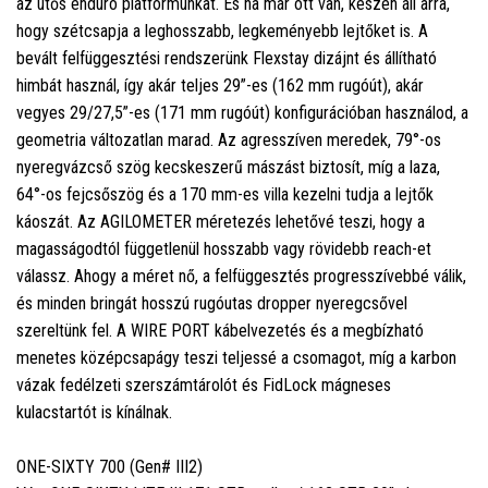
az ütős enduro platformunkat. És ha már ott van, készen áll arra,
hogy szétcsapja a leghosszabb, legkeményebb lejtőket is. A
bevált felfüggesztési rendszerünk Flexstay dizájnt és állítható
himbát használ, így akár teljes 29”-es (162 mm rugóút), akár
vegyes 29/27,5”-es (171 mm rugóút) konfigurációban használod, a
geometria változatlan marad. Az agresszíven meredek, 79°-os
nyeregvázcső szög kecskeszerű mászást biztosít, míg a laza,
64°-os fejcsőszög és a 170 mm-es villa kezelni tudja a lejtők
káoszát. Az AGILOMETER méretezés lehetővé teszi, hogy a
magasságodtól függetlenül hosszabb vagy rövidebb reach-et
válassz. Ahogy a méret nő, a felfüggesztés progresszívebbé válik,
és minden bringát hosszú rugóutas dropper nyeregcsővel
szereltünk fel. A WIRE PORT kábelvezetés és a megbízható
menetes középcsapágy teszi teljessé a csomagot, míg a karbon
vázak fedélzeti szerszámtárolót és FidLock mágneses
kulacstartót is kínálnak.
ONE-SIXTY 700 (Gen# III2)