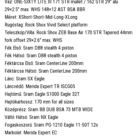
Váz: ONE-SIXTY LITE III 171 STR mullet / 162 STR 29" alu
29×2.5" max. WHS 148×12 AST BSA BBR
Méret: XShort-Short-Mid-Long-XLong
Rugóstag: Rock Shox Vivid Select platform
Teleszkóp/Villa: Rock Shox ZEB Base Air 170 STR Tapered 44mm
fork offset 29×2.6" max. WHS
Fék Első: Sram DB8 stealth 4 piston
Fék Hátsó: Sram DB8 stealth 4 piston
Féktárcsa Első: Sram CenterLine 200mm
Féktárcsa Hátsó: Sram CenterLine 200mm
Lánc: Sram SX Eagle
Láncvédő: Merida Expert TR ISCG05
Hajtómű: Sram Eagle S1000 Eagle 32T
Hajtókarhossz: 170 mm for all sizes
Középrész: Sram BB DUB BSA 73 MTB WIDE
Váltó Hátsó: Sram NX Eagle
Fogaskoszorú: Sram PG-1210 Eagle 11-50T 12s
Markolat: Merida Expert EC