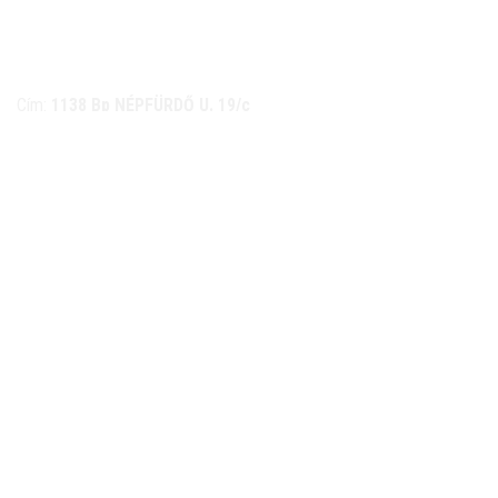
NÉMETH KERÉKPÁR SZAKÜZLET ÉS KERÉKPÁR
SZERVIZ
Cím:
1138 Bp NÉPFÜRDŐ U. 19/c
Tel/fax:
06-1-359-1832 | 06-20-934-4141
Email:
info@nemethkerekpar.hu
Nyári nyitva tartás
(Március 1. – Október 31.)
hétfő: 10:00-18:00
kedd: 11:00-18:00
szerda- péntek: 10:00-18:00
szombat: 10:00-13:00
Téli nyitva tartás