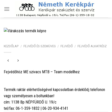
Skip
to
content
KEZDŐLAP
/
FEJVÉDŐ ÉS SZEMÜVEG
/
FEJVÉDŐ
/
FEJVÉDŐ ALKATRÉSZ
Fejvédőhöz ME szivacs MTB – Team modellhez
Termék raktár elérhetőségével kapcsolatban érdeklődj telefonon
vagy személyesen a boltunkban!
cím: 1138 Bp NÉPFÜRDŐ U. 19/c
tel/fax: 06-1-359-1832 | 06-20-934-4141