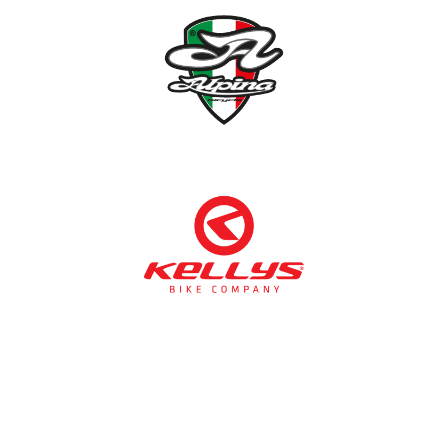
NÉMETH KERÉKPÁR SZAKÜZLET ÉS KERÉKPÁR
SZERVIZ