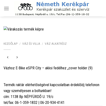
Skip
to
content
KEZDŐLAP
/
VÁZ ÉS VILLA
/
VÁZ ALKATRÉSZ
Vázhoz E-Bike eSPR City – akksi fedélhez „cover holder (9)
Termék raktár elérhetőségével kapcsolatban érdeklődj telefonon
vagy személyesen a boltunkban!
cím: 1138 Bp NÉPFÜRDŐ U. 19/c
tel/fax: 06-1-359-1832 | 06-20-934-4141