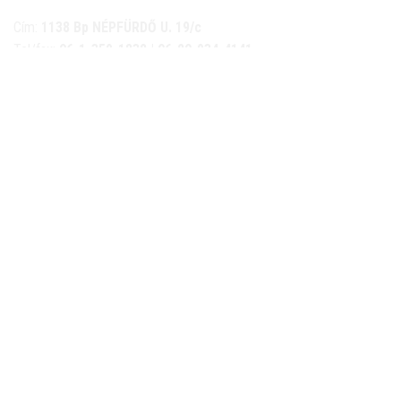
Cím:
1138 Bp NÉPFÜRDŐ U. 19/c
Tel/fax:
06-1-359-1832 | 06-20-934-4141
Email:
info@nemethkerekpar.hu
Nyári nyitva tartás
(Március 1. – Október 31.)
hétfő: 10:00-18:00
kedd: 11:00-18:00
szerda- péntek: 10:00-18:00
szombat: 10:00-13:00
Téli nyitva tartás
(November 1. – Február 28.)
hétfő-péntek: 11:00-17:00