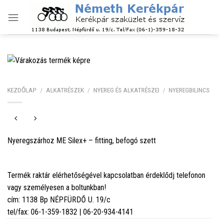
Skip
to
content
KEZDŐLAP
/
ALKATRÉSZEK
/
NYEREG ÉS ALKATRÉSZEI
/
NYEREGBILINCS
Nyeregszárhoz ME Silex+ – fitting, befogó szett
Termék raktár elérhetőségével kapcsolatban érdeklődj telefonon
vagy személyesen a boltunkban!
cím: 1138 Bp NÉPFÜRDŐ U. 19/c
tel/fax: 06-1-359-1832 | 06-20-934-4141