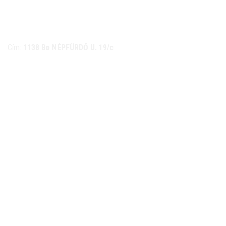
NÉMETH KERÉKPÁR SZAKÜZLET ÉS KERÉKPÁR
SZERVIZ
Cím:
1138 Bp NÉPFÜRDŐ U. 19/c
Tel/fax:
06-1-359-1832 | 06-20-934-4141
Email:
info@nemethkerekpar.hu
Nyári nyitva tartás
(Március 1. – Október 31.)
hétfő: 10:00-18:00
kedd: 11:00-18:00
szerda- péntek: 10:00-18:00
szombat: 10:00-13:00
Téli nyitva tartás