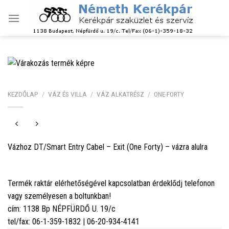
Skip
to
content
KEZDŐLAP
/
VÁZ ÉS VILLA
/
VÁZ ALKATRÉSZ
/
ONE-FORTY
Vázhoz DT/Smart Entry Cabel – Exit (One Forty) – vázra alulra
Termék raktár elérhetőségével kapcsolatban érdeklődj telefonon
vagy személyesen a boltunkban!
cím: 1138 Bp NÉPFÜRDŐ U. 19/c
tel/fax: 06-1-359-1832 | 06-20-934-4141