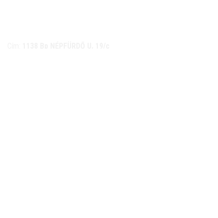
NÉMETH KERÉKPÁR SZAKÜZLET ÉS KERÉKPÁR
SZERVIZ
Cím:
1138 Bp NÉPFÜRDŐ U. 19/c
Tel/fax:
06-1-359-1832 | 06-20-934-4141
Email:
info@nemethkerekpar.hu
Nyári nyitva tartás
(Március 1. – Október 31.)
hétfő: 10:00-18:00
kedd: 11:00-18:00
szerda- péntek: 10:00-18:00
szombat: 10:00-13:00
Téli nyitva tartás