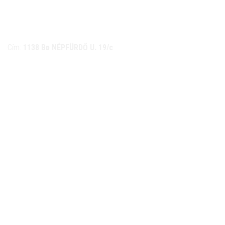
NÉMETH KERÉKPÁR SZAKÜZLET ÉS KERÉKPÁR
SZERVIZ
Cím:
1138 Bp NÉPFÜRDŐ U. 19/c
Tel/fax:
06-1-359-1832 | 06-20-934-4141
Email:
info@nemethkerekpar.hu
Nyári nyitva tartás
(Március 1. – Október 31.)
hétfő: 10:00-18:00
kedd: 11:00-18:00
szerda- péntek: 10:00-18:00
szombat: 10:00-13:00
Téli nyitva tartás