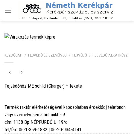
Skip
to
content
KEZDŐLAP
/
FEJVÉDŐ ÉS SZEMÜVEG
/
FEJVÉDŐ
/
FEJVÉDŐ ALKATRÉSZ
Fejvédőhöz ME schild (Charger) – fekete
Termék raktár elérhetőségével kapcsolatban érdeklődj telefonon
vagy személyesen a boltunkban!
cím: 1138 Bp NÉPFÜRDŐ U. 19/c
tel/fax: 06-1-359-1832 | 06-20-934-4141