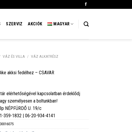
S
SZERVIZ
AKCIÓK
MAGYAR
/
VÁZ ÉS VILLA
/
VÁZ ALKATRÉSZ
ike akksi fedélhez – CSAVAR
tár elérhetőségével kapcsolatban érdeklődj
vagy személyesen a boltunkban!
 Bp NÉPFÜRDŐ U. 19/c
6-1-359-1832 | 06-20-934-4141
00016075