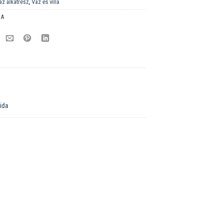
áz alkatrész
,
Váz és villa
DA
ida