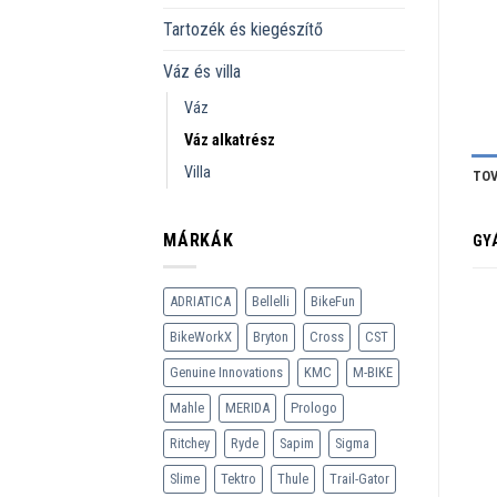
Tartozék és kiegészítő
Váz és villa
Váz
Váz alkatrész
Villa
TOV
MÁRKÁK
GY
ADRIATICA
Bellelli
BikeFun
BikeWorkX
Bryton
Cross
CST
Genuine Innovations
KMC
M-BIKE
Mahle
MERIDA
Prologo
Ritchey
Ryde
Sapim
Sigma
Slime
Tektro
Thule
Trail-Gator