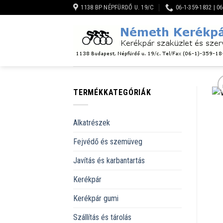
Skip
1138 BP NÉPFÜRDŐ U. 19/C
06-1-359-1832 | 0
to
content
TERMÉKKATEGÓRIÁK
Alkatrészek
Fejvédő és szemüveg
Javítás és karbantartás
Kerékpár
Kerékpár gumi
Szállítás és tárolás