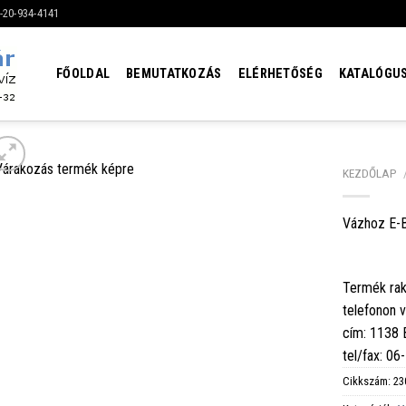
6-20-934-4141
FŐOLDAL
BEMUTATKOZÁS
ELÉRHETŐSÉG
KATALÓGU
KEZDŐLAP
Vázhoz E-B
Termék rak
telefonon 
cím: 1138
tel/fax: 0
Cikkszám:
23