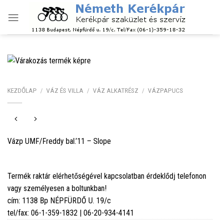
Skip
to
content
KEZDŐLAP
/
VÁZ ÉS VILLA
/
VÁZ ALKATRÉSZ
/
VÁZPAPUCS
Vázp UMF/Freddy bal.’11 – Slope
Termék raktár elérhetőségével kapcsolatban érdeklődj telefonon
vagy személyesen a boltunkban!
cím: 1138 Bp NÉPFÜRDŐ U. 19/c
tel/fax: 06-1-359-1832 | 06-20-934-4141