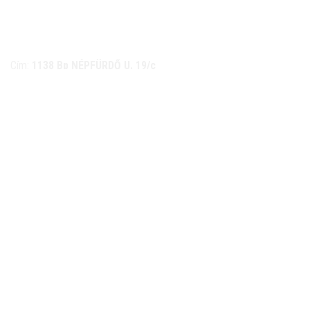
NÉMETH KERÉKPÁR SZAKÜZLET ÉS KERÉKPÁR
SZERVIZ
Cím:
1138 Bp NÉPFÜRDŐ U. 19/c
Tel/fax:
06-1-359-1832 | 06-20-934-4141
Email:
info@nemethkerekpar.hu
Nyári nyitva tartás
(Március 1. – Október 31.)
hétfő: 10:00-18:00
kedd: 11:00-18:00
szerda- péntek: 10:00-18:00
szombat: 10:00-13:00
Téli nyitva tartás