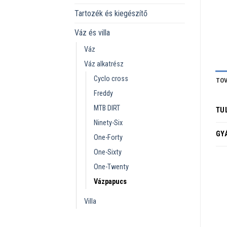
Tartozék és kiegészítő
Váz és villa
Váz
Váz alkatrész
Cyclo cross
TOV
Freddy
MTB DIRT
TU
Ninety-Six
GY
One-Forty
One-Sixty
One-Twenty
Vázpapucs
Villa