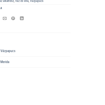
áz alkatrész
,
Váz és villa
,
Vázpapucs
DA
Vázpapucs
Merida