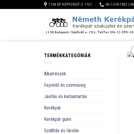
Skip
1138 BP NÉPFÜRDŐ U. 19/C
06-1-359-1832 | 0
to
content
TERMÉKKATEGÓRIÁK
Alkatrészek
Fejvédő és szemüveg
Javítás és karbantartás
Kerékpár
Kerékpár gumi
Szállítás és tárolás