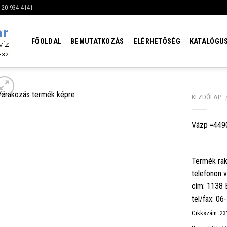
6-20-934-4141
FŐOLDAL
BEMUTATKOZÁS
ELÉRHETŐSÉG
KATALÓGU
KEZDŐLAP
Vázp =4490
Termék rak
telefonon 
cím: 1138
tel/fax: 0
Cikkszám:
23