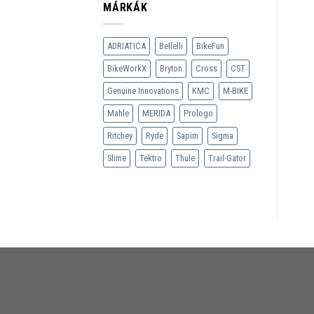
MÁRKÁK
ADRIATICA
Bellelli
BikeFun
BikeWorkX
Bryton
Cross
CST
Genuine Innovations
KMC
M-BIKE
Mahle
MERIDA
Prologo
Ritchey
Ryde
Sapim
Sigma
Slime
Tektro
Thule
Trail-Gator