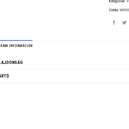
Kategóriák:
V
Címke:
MERI
ÁBBI INFORMÁCIÓK
LAJDONSÁG
ÁRTÓ