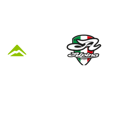
KÜZLET ÉS
Nyári nyitva tartás
(Március 1. – Október 31.)
hétfő: 10:00-18:00