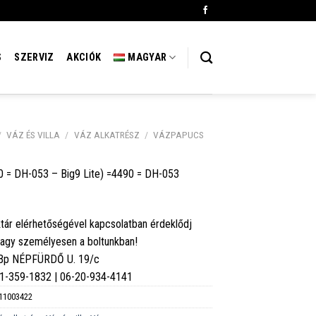
S
SZERVIZ
AKCIÓK
MAGYAR
/
VÁZ ÉS VILLA
/
VÁZ ALKATRÉSZ
/
VÁZPAPUCS
 = DH-053 – Big9 Lite) =4490 = DH-053
tár elérhetőségével kapcsolatban érdeklődj
vagy személyesen a boltunkban!
 Bp NÉPFÜRDŐ U. 19/c
6-1-359-1832 | 06-20-934-4141
11003422