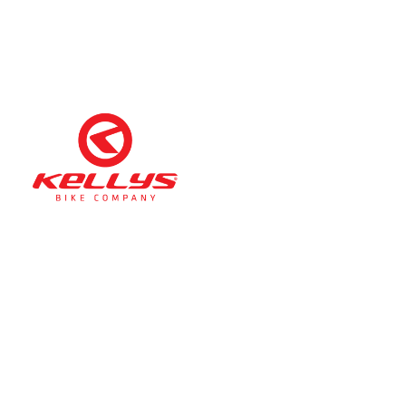
Téli nyitva tartás
(November 1. – Február 28.)
hétfő-péntek: 11:00-17:00