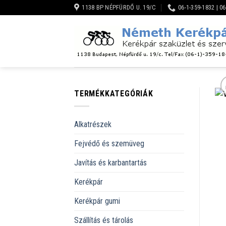
Skip
1138 BP NÉPFÜRDŐ U. 19/C
06-1-359-1832 | 0
to
content
TERMÉKKATEGÓRIÁK
Alkatrészek
Fejvédő és szemüveg
Javítás és karbantartás
Kerékpár
Kerékpár gumi
Szállítás és tárolás