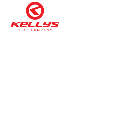
Téli nyitva tartás
(November 1. – Február 28.)
hétfő-péntek: 11:00-17:00
szombat: 10:00-13:00