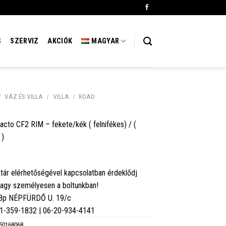
S
SZERVIZ
AKCIÓK
MAGYAR
/
VÁZ ÉS VILLA
/
VILLA
/
ROAD
acto CF2 RIM – fekete/kék ( felnifékes) / (
 )
tár elérhetőségével kapcsolatban érdeklődj
vagy személyesen a boltunkban!
 Bp NÉPFÜRDŐ U. 19/c
6-1-359-1832 | 06-20-934-4141
50168068