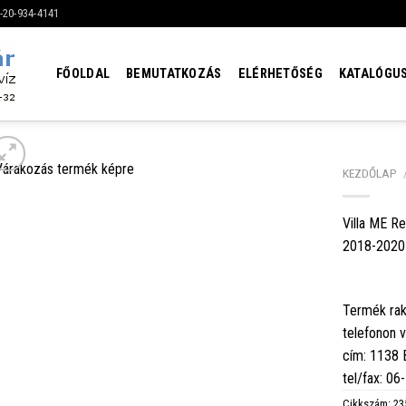
6-20-934-4141
FŐOLDAL
BEMUTATKOZÁS
ELÉRHETŐSÉG
KATALÓGU
KEZDŐLAP
Villa ME Re
2018-2020
Termék rak
telefonon 
cím: 1138
tel/fax: 0
Cikkszám:
23