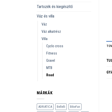
Tartozék és kiegészítő
Váz és villa
Váz
Váz alkatrész
Villa
Cyclo cross
TOV
Fitness
Gravel
TU
MTB
GY
Road
MÁRKÁK
ADRIATICA
Bellelli
BikeFun