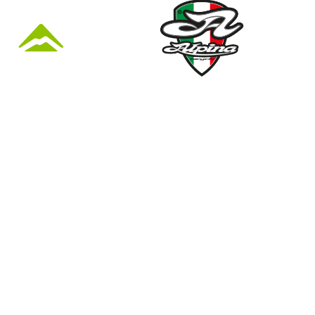
KÜZLET ÉS
Nyári nyitva tartás
(Március 1. – Október 31.)
hétfő: 10:00-18:00
kedd: 11:00-18:00
41
szerda- péntek: 10:00-18:00
szombat: 10:00-13:00