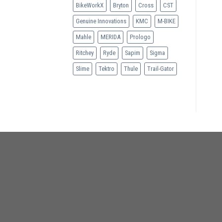
BikeWorkX
Bryton
Cross
CST
Genuine Innovations
KMC
M-BIKE
Mahle
MERIDA
Prologo
Ritchey
Ryde
Sapim
Sigma
Slime
Tektro
Thule
Trail-Gator