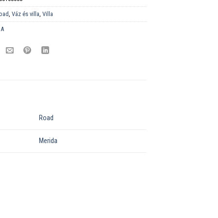
oad
,
Váz és villa
,
Villa
DA
Road
Merida