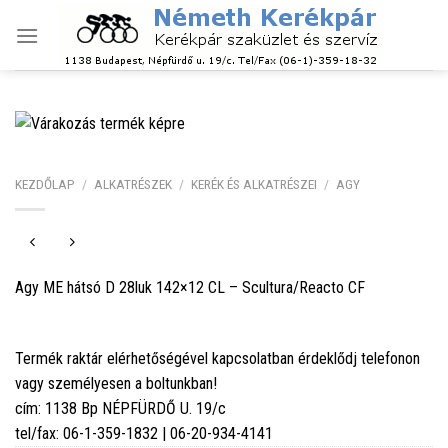
Skip
to
content
KEZDŐLAP
/
ALKATRÉSZEK
/
KERÉK ÉS ALKATRÉSZEI
/
AGY
Agy ME hátsó D 28luk 142×12 CL – Scultura/Reacto CF
Termék raktár elérhetőségével kapcsolatban érdeklődj telefonon
vagy személyesen a boltunkban!
cím: 1138 Bp NÉPFÜRDŐ U. 19/c
tel/fax: 06-1-359-1832 | 06-20-934-4141