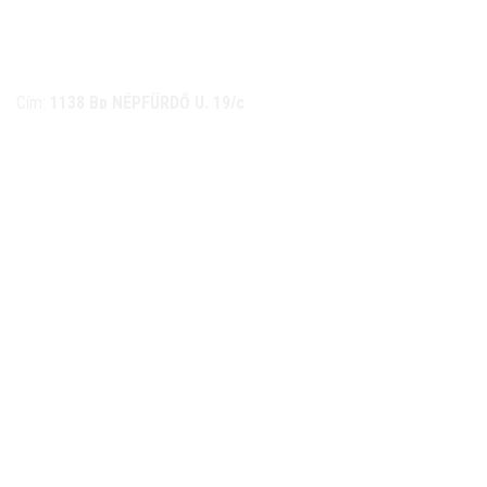
NÉMETH KERÉKPÁR SZAKÜZLET ÉS KERÉKPÁR
SZERVIZ
Cím:
1138 Bp NÉPFÜRDŐ U. 19/c
Tel/fax:
06-1-359-1832 | 06-20-934-4141
Email:
info@nemethkerekpar.hu
Nyári nyitva tartás
(Március 1. – Október 31.)
hétfő: 10:00-18:00
kedd: 11:00-18:00
szerda- péntek: 10:00-18:00
szombat: 10:00-13:00
Téli nyitva tartás