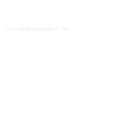
NÉMETH KERÉKPÁR SZAKÜZLET ÉS KERÉKPÁR
SZERVIZ
Cím:
1138 Bp NÉPFÜRDŐ U. 19/c
Tel/fax:
06-1-359-1832 | 06-20-934-4141
Email:
info@nemethkerekpar.hu
Nyári nyitva tartás
(Március 1. – Október 31.)
hétfő: 10:00-18:00
kedd: 11:00-18:00
szerda- péntek: 10:00-18:00
szombat: 10:00-13:00
Téli nyitva tartás