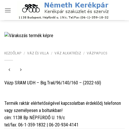
Skip
to
content
KEZDŐLAP
/
VÁZ ÉS VILLA
/
VÁZ ALKATRÉSZ
/
VÁZPAPUCS
Vázp SRAM UDH – Big.Trail/96/140/160 – (2022-től)
Termék raktár elérhetőségével kapcsolatban érdeklődj telefonon
vagy személyesen a boltunkban!
cím: 1138 Bp NÉPFÜRDŐ U. 19/c
tel/fax: 06-1-359-1832 | 06-20-934-4141