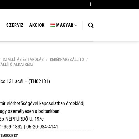
S
SZERVIZ
AKCIÓK
MAGYAR
/
SZÁLLÍTÁS ÉS TÁROLÁS
/
KERÉKPÁRSZÁLLÍTÓ
/
ÁLLÍTÓ ALKATRÉSZ
lcs 131 acél – (TH02131)
tár elérhetőségével kapcsolatban érdeklődj
vagy személyesen a boltunkban!
 Bp NÉPFÜRDŐ U. 19/c
6-1-359-1832 | 06-20-934-4141
1500002131