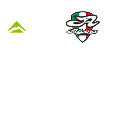
KÜZLET ÉS
Nyári nyitva tartás
(Március 1. – Október 31.)
hétfő: 10:00-18:00
kedd: 11:00-18:00
41
szerda- péntek: 10:00-18:00
szombat: 10:00-13:00