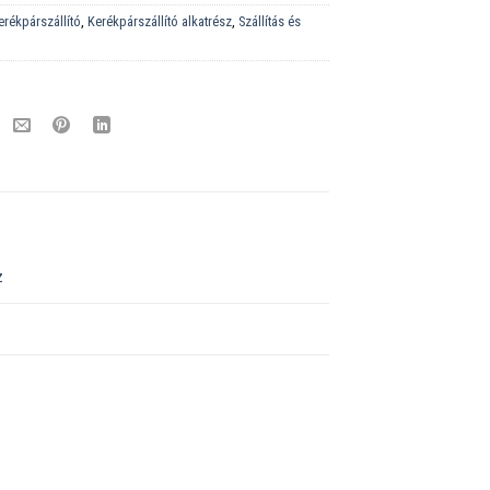
erékpárszállító
,
Kerékpárszállító alkatrész
,
Szállítás és
z