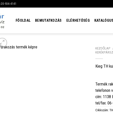
6-20-934-4141
FŐOLDAL
BEMUTATKOZÁS
ELÉRHETŐSÉG
KATALÓGU
KEZDŐLAP
KERÉKPÁRSZ
Kieg TH ku
Termék rak
telefonon 
cím: 1138
tel/fax: 0
Cikkszám:
TH