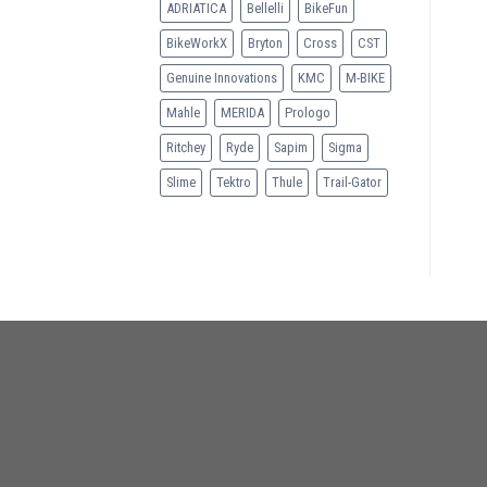
ADRIATICA
Bellelli
BikeFun
BikeWorkX
Bryton
Cross
CST
Genuine Innovations
KMC
M-BIKE
Mahle
MERIDA
Prologo
Ritchey
Ryde
Sapim
Sigma
Slime
Tektro
Thule
Trail-Gator