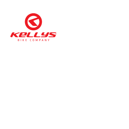
Téli nyitva tartás
(November 1. – Február 28.)
hétfő-péntek: 11:00-17:00
szombat: 10:00-13:00