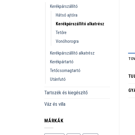
Kerékpárszállító
Hátsó ajtóra
Kerékpárszállító alkatrész
Tetőre
Vonóhorogra
Kerékpárszállító alkatrész
TOV
Kerékpártartó
Tetőcsomagtartó
TU
Utánfutó
GY
Tartozék és kiegészítő
Váz és villa
MÁRKÁK