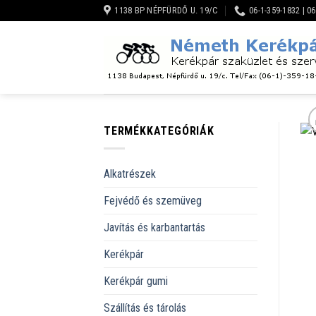
Skip
1138 BP NÉPFÜRDŐ U. 19/C
06-1-359-1832 | 0
to
content
TERMÉKKATEGÓRIÁK
Alkatrészek
Fejvédő és szemüveg
Javítás és karbantartás
Kerékpár
Kerékpár gumi
Szállítás és tárolás