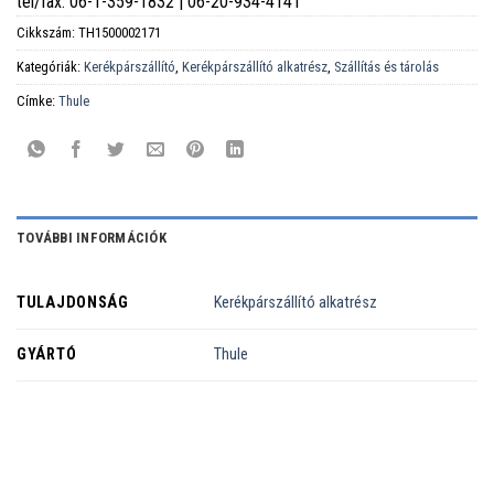
tel/fax: 06-1-359-1832 | 06-20-934-4141
Cikkszám:
TH1500002171
Kategóriák:
Kerékpárszállító
,
Kerékpárszállító alkatrész
,
Szállítás és tárolás
Címke:
Thule
TOVÁBBI INFORMÁCIÓK
TULAJDONSÁG
Kerékpárszállító alkatrész
GYÁRTÓ
Thule