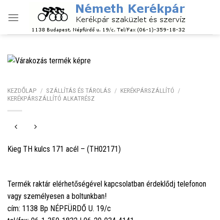
Skip
to
content
KEZDŐLAP
/
SZÁLLÍTÁS ÉS TÁROLÁS
/
KERÉKPÁRSZÁLLÍTÓ
/
KERÉKPÁRSZÁLLÍTÓ ALKATRÉSZ
Kieg TH kulcs 171 acél – (TH02171)
Termék raktár elérhetőségével kapcsolatban érdeklődj telefonon
vagy személyesen a boltunkban!
cím: 1138 Bp NÉPFÜRDŐ U. 19/c