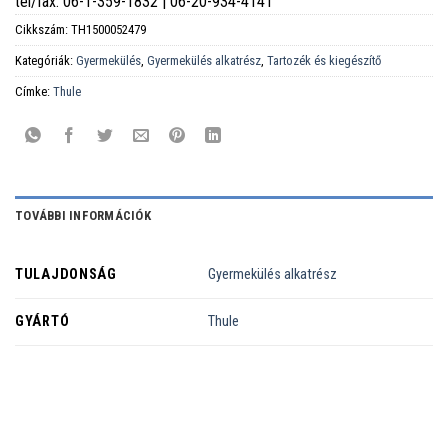
tel/fax: 06-1-359-1832 | 06-20-934-4141
Cikkszám:
TH1500052479
Kategóriák:
Gyermekülés
,
Gyermekülés alkatrész
,
Tartozék és kiegészítő
Címke:
Thule
TOVÁBBI INFORMÁCIÓK
TULAJDONSÁG
Gyermekülés alkatrész
GYÁRTÓ
Thule