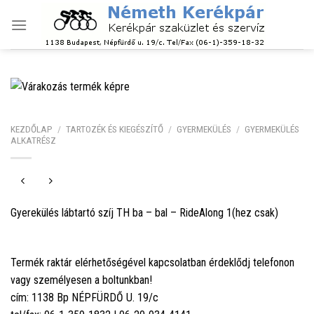
Skip
to
content
KEZDŐLAP
/
TARTOZÉK ÉS KIEGÉSZÍTŐ
/
GYERMEKÜLÉS
/
GYERMEKÜLÉS
ALKATRÉSZ
Gyerekülés lábtartó szíj TH ba – bal – RideAlong 1(hez csak)
Termék raktár elérhetőségével kapcsolatban érdeklődj telefonon
vagy személyesen a boltunkban!
cím: 1138 Bp NÉPFÜRDŐ U. 19/c