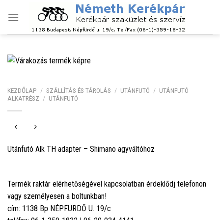
Skip
to
content
KEZDŐLAP
/
SZÁLLÍTÁS ÉS TÁROLÁS
/
UTÁNFUTÓ
/
UTÁNFUTÓ
ALKATRÉSZ
/
UTÁNFUTÓ
Utánfutó Alk TH adapter – Shimano agyváltóhoz
Termék raktár elérhetőségével kapcsolatban érdeklődj telefonon
vagy személyesen a boltunkban!
cím: 1138 Bp NÉPFÜRDŐ U. 19/c