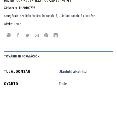
tel/fax: 06-1-359-1832 | 06-20-934-4141
Cikkszám:
TH20100797
Kategóriák:
Szállítás és tárolás
,
Utánfutó
,
Utánfutó
,
Utánfutó alkatrész
Címke:
Thule
TOVÁBBI INFORMÁCIÓK
TULAJDONSÁG
Utánfutó alkatrész
GYÁRTÓ
Thule