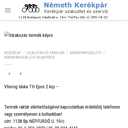
Skip
to
content
KEZDŐLAP
/
SZÁLLÍTÁS ÉS TÁROLÁS
/
KERÉKPÁRSZÁLLÍTÓ
/
KERÉKPÁRSZÁLLÍTÓ ALKATRÉSZ
V.horog táska TH Epos 2 krp –
Termék raktár elérhetőségével kapcsolatban érdeklődj telefonon
vagy személyesen a boltunkban!
cím: 1138 Bp NÉPFÜRDŐ U. 19/c