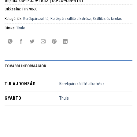
tel/fax: 06-1-359-1832 | 06-20-934-4141
Cikkszám:
TH978600
Kategóriák:
Kerékpárszállító
,
Kerékpárszállító alkatrész
,
Szállítás és tárolás
Címke:
Thule
TOVÁBBI INFORMÁCIÓK
TULAJDONSÁG
Kerékpárszállító alkatrész
GYÁRTÓ
Thule