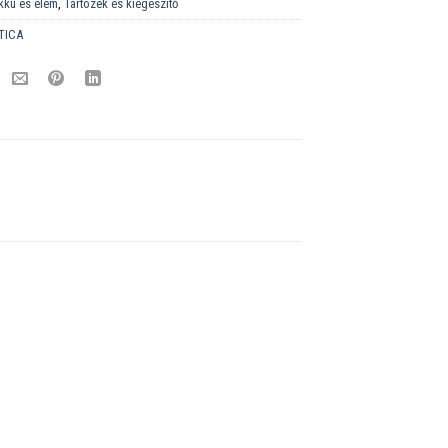
kku és elem
,
Tartozék és kiegészítő
TICA