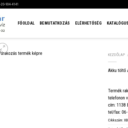
6-20-934-4141
FŐOLDAL
BEMUTATKOZÁS
ELÉRHETŐSÉG
KATALÓGU
KEZDŐLAP
Akku töltő
Termék rak
telefonon 
cím: 1138
tel/fax: 0
Cikkszám:
XB