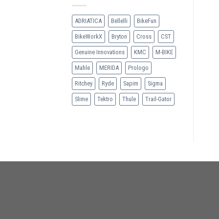
ADRIATICA
Bellelli
BikeFun
BikeWorkX
Bryton
Cross
CST
Genuine Innovations
KMC
M-BIKE
Mahle
MERIDA
Prologo
Ritchey
Ryde
Sapim
Sigma
Slime
Tektro
Thule
Trail-Gator