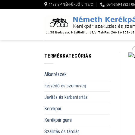
Skip
1138 BP NÉPFÜRDŐ U. 19/C
06-1-359-1832 | 0
to
content
TERMÉKKATEGÓRIÁK
Alkatrészek
Fejvédő és szemüveg
Javítás és karbantartás
Kerékpár
Kerékpár gumi
Szállítás és tárolás