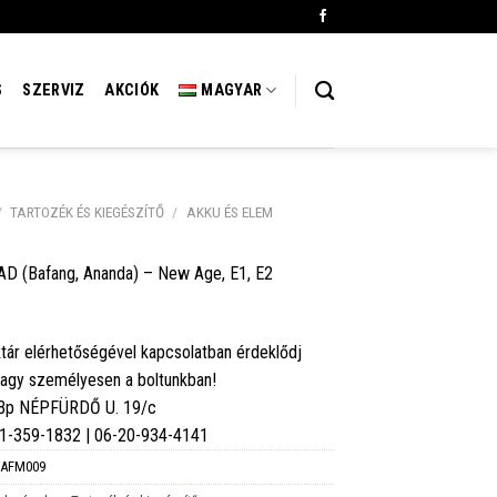
S
SZERVIZ
AKCIÓK
MAGYAR
/
TARTOZÉK ÉS KIEGÉSZÍTŐ
/
AKKU ÉS ELEM
 AD (Bafang, Ananda) – New Age, E1, E2
tár elérhetőségével kapcsolatban érdeklődj
vagy személyesen a boltunkban!
 Bp NÉPFÜRDŐ U. 19/c
6-1-359-1832 | 06-20-934-4141
AFM009