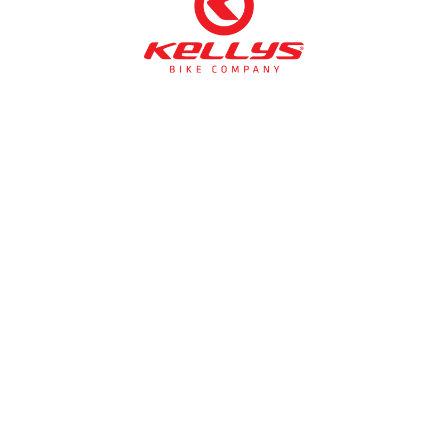
NÉMETH KERÉKPÁR SZAKÜZLET ÉS KERÉKPÁR
SZERVIZ
Cím:
1138 Bp NÉPFÜRDŐ U. 19/c
Tel/fax:
06-1-359-1832 | 06-20-934-4141
Email:
info@nemethkerekpar.hu
Nyári nyitva tartás
(Március 1. – Október 31.)
hétfő: 10:00-18:00