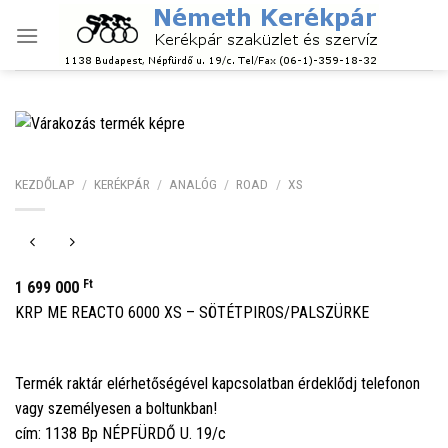
Skip
to
content
KEZDŐLAP
/
KERÉKPÁR
/
ANALÓG
/
ROAD
/
XS
Ft
1 699 000
KRP ME REACTO 6000 XS – SÖTÉTPIROS/PALSZÜRKE
Termék raktár elérhetőségével kapcsolatban érdeklődj telefonon
vagy személyesen a boltunkban!
cím: 1138 Bp NÉPFÜRDŐ U. 19/c