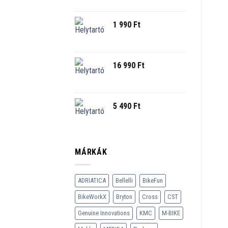
1 990
Ft
16 990
Ft
5 490
Ft
MÁRKÁK
ADRIATICA
Bellelli
BikeFun
BikeWorkX
Bryton
Cross
CST
Genuine Innovations
KMC
M-BIKE