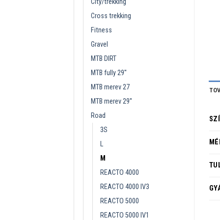
City/trekking
Cross trekking
Fitness
Gravel
MTB DIRT
MTB fully 29''
MTB merev 27
TOV
MTB merev 29''
Road
SZ
3S
MÉ
L
M
TU
REACTO 4000
REACTO 4000 IV3
GY
REACTO 5000
REACTO 5000 IV1