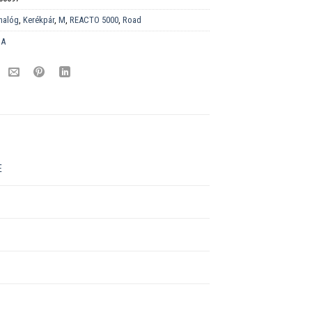
nalóg
,
Kerékpár
,
M
,
REACTO 5000
,
Road
DA
E