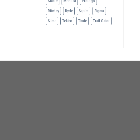
Mahle
MERIDA
Prologo
Ritchey
Ryde
Sapim
Sigma
Slime
Tektro
Thule
Trail-Gator