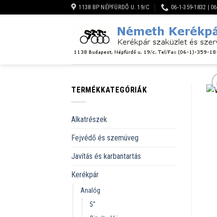
Skip
1138 BP NÉPFÜRDŐ U. 19/C
06-1-359-1832 | 0
to
content
TERMÉKKATEGÓRIÁK
Alkatrészek
Fejvédő és szemüveg
Javítás és karbantartás
Kerékpár
Analóg
5''