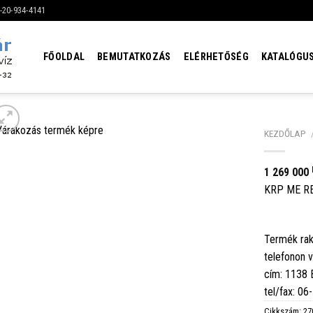
6-20-934-4141
FŐOLDAL
BEMUTATKOZÁS
ELÉRHETŐSÉG
KATALÓGU
KEZDŐLAP
1 269 000
KRP ME R
Termék rak
telefonon 
cím: 1138
tel/fax: 0
Cikkszám:
27