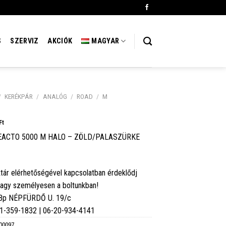
S
SZERVIZ
AKCIÓK
MAGYAR
/
KERÉKPÁR
/
ANALÓG
/
ROAD
/
M
Ft
EACTO 5000 M HALO – ZÖLD/PALASZÜRKE
tár elérhetőségével kapcsolatban érdeklődj
vagy személyesen a boltunkban!
 Bp NÉPFÜRDŐ U. 19/c
6-1-359-1832 | 06-20-934-4141
00097