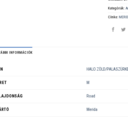
Kategóriák:
A
Címke:
MERI
ÁBBI INFORMÁCIÓK
ÍN
HALO ZÖLD/PALASZÜRK
RET
M
LAJDONSÁG
Road
ÁRTÓ
Merida