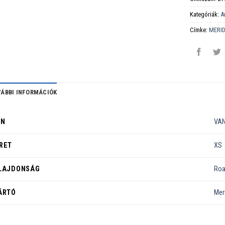
Kategóriák:
A
Címke:
MERI
ÁBBI INFORMÁCIÓK
ÍN
VAN
RET
XS
LAJDONSÁG
Ro
ÁRTÓ
Mer