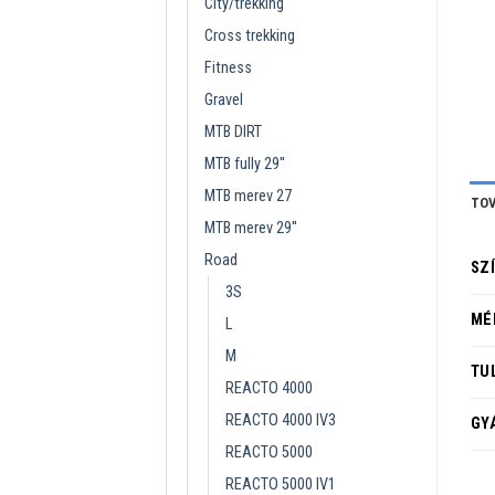
City/trekking
Cross trekking
Fitness
Gravel
MTB DIRT
MTB fully 29''
MTB merev 27
TOV
MTB merev 29''
Road
SZ
3S
MÉ
L
M
TU
REACTO 4000
REACTO 4000 IV3
GY
REACTO 5000
REACTO 5000 IV1