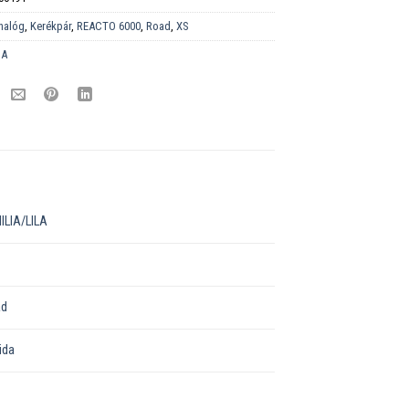
nalóg
,
Kerékpár
,
REACTO 6000
,
Road
,
XS
DA
ILIA/LILA
ad
ida