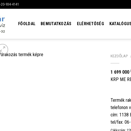
6-20-934-4141
FŐOLDAL
BEMUTATKOZÁS
ELÉRHETŐSÉG
KATALÓGU
KEZDŐLAP
1 699 000
KRP ME RE
Termék rak
telefonon 
cím: 1138
tel/fax: 0
Cikkszám:
27