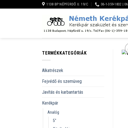
Skip
1138 BP NÉPFÜRDŐ U. 19/C
06-1-359-1832 | 0
to
content
TERMÉKKATEGÓRIÁK
Alkatrészek
Fejvédő és szemüveg
Javítás és karbantartás
Kerékpár
Analóg
5''