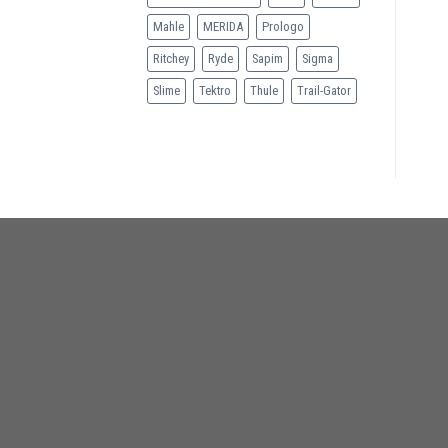
Mahle
MERIDA
Prologo
Ritchey
Ryde
Sapim
Sigma
Slime
Tektro
Thule
Trail-Gator