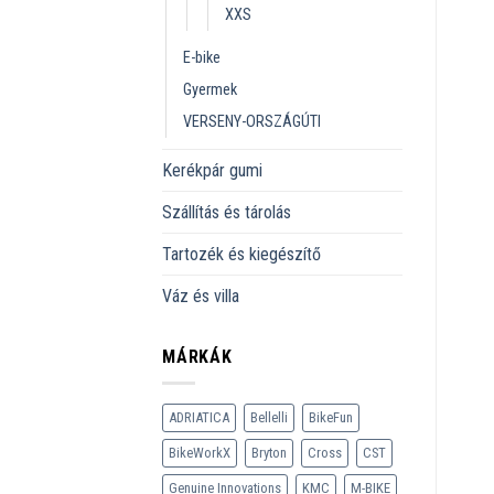
XXS
E-bike
Gyermek
VERSENY-ORSZÁGÚTI
Kerékpár gumi
Szállítás és tárolás
Tartozék és kiegészítő
Váz és villa
MÁRKÁK
ADRIATICA
Bellelli
BikeFun
BikeWorkX
Bryton
Cross
CST
Genuine Innovations
KMC
M-BIKE