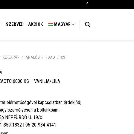
S
SZERVIZ
AKCIÓK
MAGYAR
/
KERÉKPÁR
/
ANALÓG
/
ROAD
/
XS
Ft
ACTO 6000 XS – VANILIA/LILA
tár elérhetőségével kapcsolatban érdeklődj
vagy személyesen a boltunkban!
 Bp NÉPFÜRDŐ U. 19/c
6-1-359-1832 | 06-20-934-4141
00494