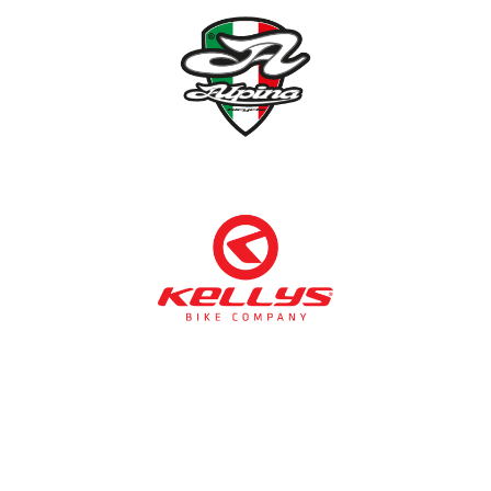
NÉMETH KERÉKPÁR SZAKÜZLET ÉS KERÉKPÁR
SZERVIZ