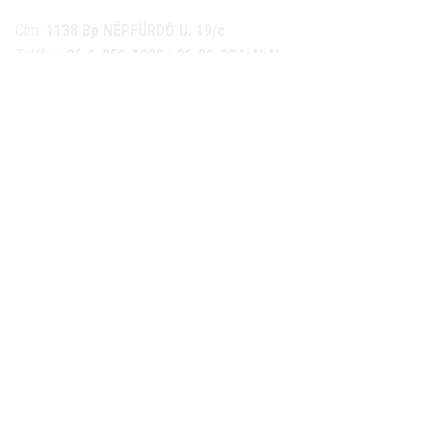
Cím:
1138 Bp NÉPFÜRDŐ U. 19/c
Tel/fax:
06-1-359-1832 | 06-20-934-4141
Email:
info@nemethkerekpar.hu
Nyári nyitva tartás
(Március 1. – Október 31.)
hétfő: 10:00-18:00
kedd: 11:00-18:00
szerda- péntek: 10:00-18:00
szombat: 10:00-13:00
Téli nyitva tartás
(November 1. – Február 28.)
hétfő-péntek: 11:00-17:00