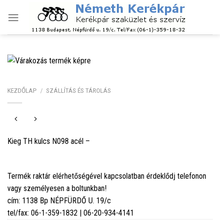
Skip
to
content
KEZDŐLAP
/
SZÁLLÍTÁS ÉS TÁROLÁS
Kieg TH kulcs N098 acél –
Termék raktár elérhetőségével kapcsolatban érdeklődj telefonon
vagy személyesen a boltunkban!
cím: 1138 Bp NÉPFÜRDŐ U. 19/c
tel/fax: 06-1-359-1832 | 06-20-934-4141