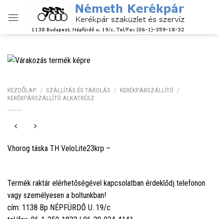
Skip
to
content
KEZDŐLAP
/
SZÁLLÍTÁS ÉS TÁROLÁS
/
KERÉKPÁRSZÁLLÍTÓ
/
KERÉKPÁRSZÁLLÍTÓ ALKATRÉSZ
V.horog táska TH VeloLite23krp –
Termék raktár elérhetőségével kapcsolatban érdeklődj telefonon
vagy személyesen a boltunkban!
cím: 1138 Bp NÉPFÜRDŐ U. 19/c