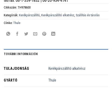
tel/fax: 06-1-359-1832 | 06-20-934-4141
Cikkszám:
TH978600
Kategóriák:
Kerékpárszállító
,
Kerékpárszállító alkatrész
,
Szállítás és tárolás
Címke:
Thule
TOVÁBBI INFORMÁCIÓK
TULAJDONSÁG
Kerékpárszállító alkatrész
GYÁRTÓ
Thule