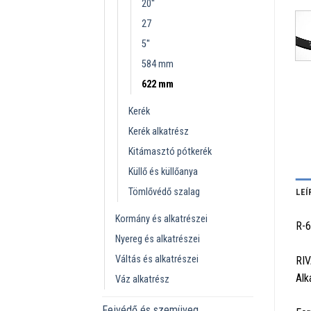
20''
27
5''
584 mm
622 mm
Kerék
Kerék alkatrész
Kitámasztó pótkerék
Küllő és küllőanya
Tömlővédő szalag
LEÍ
Kormány és alkatrészei
R-
Nyereg és alkatrészei
Váltás és alkatrészei
RIV
Alk
Váz alkatrész
Fejvédő és szemüveg