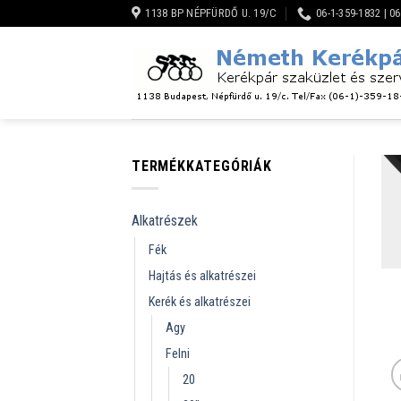
Skip
1138 BP NÉPFÜRDŐ U. 19/C
06-1-359-1832 | 0
to
content
TERMÉKKATEGÓRIÁK
Alkatrészek
Fék
Hajtás és alkatrészei
Kerék és alkatrészei
Agy
Felni
20