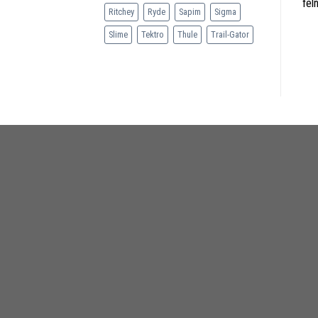
fel
Ritchey
Ryde
Sapim
Sigma
Slime
Tektro
Thule
Trail-Gator