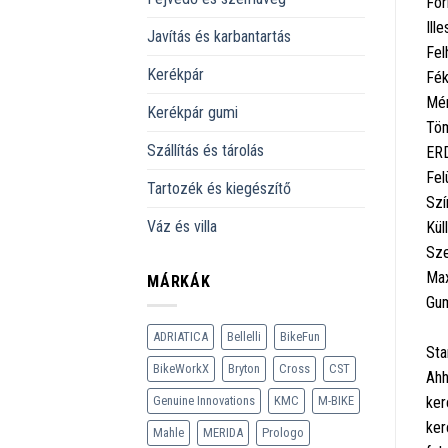
For
Ill
Javítás és karbantartás
Fel
Kerékpár
Fék
Mér
Kerékpár gumi
Töm
Szállítás és tárolás
ERD
Fel
Tartozék és kiegészítő
Szí
Váz és villa
Kül
Sze
Max
MÁRKÁK
Gum
ADRIATICA
Bellelli
BikeFun
Sta
BikeWorkX
Bryton
Cross
CST
Ahh
ker
Genuine Innovations
KMC
M-BIKE
ker
Mahle
MERIDA
Prologo