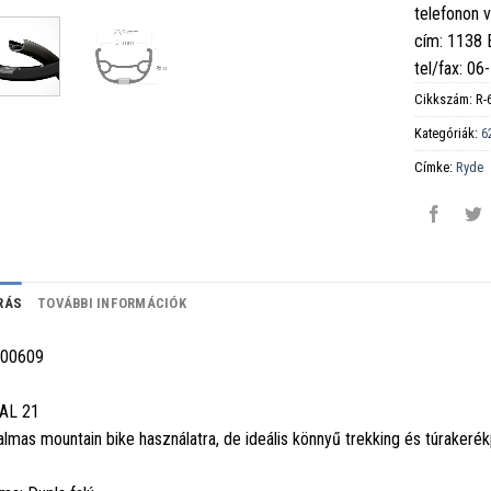
telefonon 
cím: 1138
tel/fax: 0
Cikkszám:
R-
Kategóriák:
6
Címke:
Ryde
RÁS
TOVÁBBI INFORMÁCIÓK
600609
AL 21
almas mountain bike használatra, de ideális könnyű trekking és túrakerék