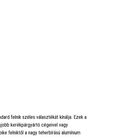
dard felnik széles választékát kínálja. Ezek a
egjobb kerékpárgyártó cégeivel vagy
ike felniktől a nagy teherbírású alumínium