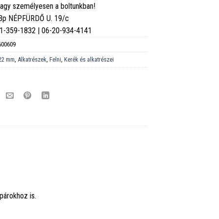
vagy személyesen a boltunkban!
 Bp NÉPFÜRDŐ U. 19/c
6-1-359-1832 | 06-20-934-4141
600609
22 mm
,
Alkatrészek
,
Felni
,
Kerék és alkatrészei
párokhoz is.