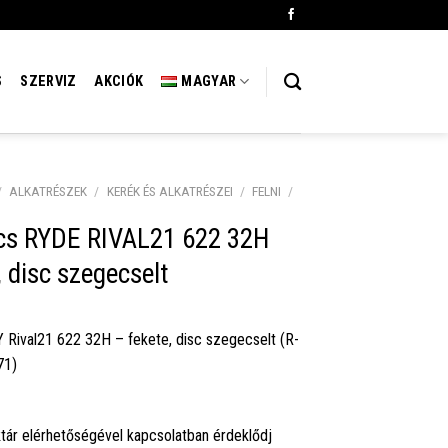
S
SZERVIZ
AKCIÓK
MAGYAR
/
ALKATRÉSZEK
/
KERÉK ÉS ALKATRÉSZEI
/
FELNI
/
cs RYDE RIVAL21 622 32H
, disc szegecselt
 Rival21 622 32H – fekete, disc szegecselt (R-
71)
tár elérhetőségével kapcsolatban érdeklődj