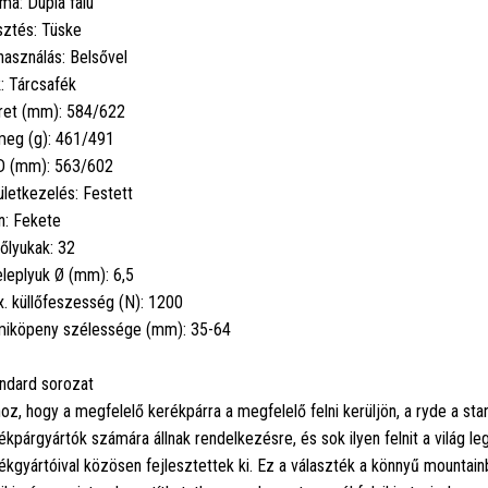
ma: Dupla falú
esztés: Tüske
használás: Belsővel
: Tárcsafék
et (mm): 584/622
eg (g): 461/491
 (mm): 563/602
ületkezelés: Festett
n: Fekete
lőlyukak: 32
leplyuk Ø (mm): 6,5
. küllőfeszesség (N): 1200
iköpeny szélessége (mm): 35-64
ndard sorozat
oz, hogy a megfelelő kerékpárra a megfelelő felni kerüljön, a ryde a stan
ékpárgyártók számára állnak rendelkezésre, és sok ilyen felnit a világ l
ékgyártóival közösen fejlesztettek ki. Ez a választék a könnyű mountainb