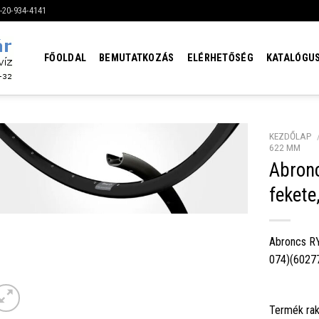
6-20-934-4141
FŐOLDAL
BEMUTATKOZÁS
ELÉRHETŐSÉG
KATALÓGU
KEZDŐLAP
622 MM
Abron
fekete
Abroncs RY
074)(6027
Termék rak