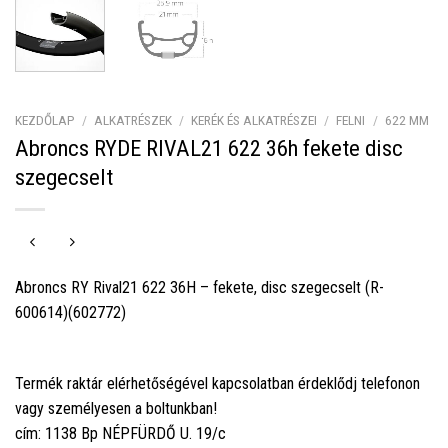
KEZDŐLAP
/
ALKATRÉSZEK
/
KERÉK ÉS ALKATRÉSZEI
/
FELNI
/
622 MM
Abroncs RYDE RIVAL21 622 36h fekete disc
szegecselt
Abroncs RY Rival21 622 36H – fekete, disc szegecselt (R-
600614)(602772)
Termék raktár elérhetőségével kapcsolatban érdeklődj telefonon
vagy személyesen a boltunkban!
cím: 1138 Bp NÉPFÜRDŐ U. 19/c