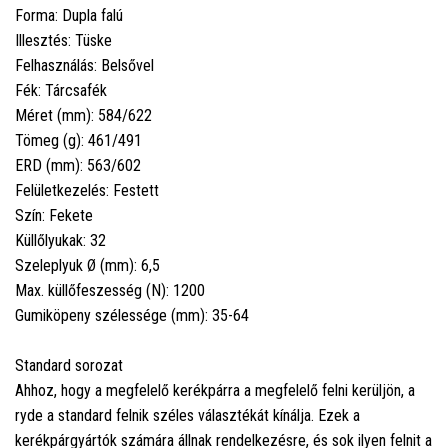
Forma: Dupla falú
Illesztés: Tüske
Felhasználás: Belsővel
Fék: Tárcsafék
Méret (mm): 584/622
Tömeg (g): 461/491
ERD (mm): 563/602
Felületkezelés: Festett
Szín: Fekete
Küllőlyukak: 32
Szeleplyuk Ø (mm): 6,5
Max. küllőfeszesség (N): 1200
Gumiköpeny szélessége (mm): 35-64
Standard sorozat
Ahhoz, hogy a megfelelő kerékpárra a megfelelő felni kerüljön, a
ryde a standard felnik széles választékát kínálja. Ezek a
kerékpárgyártók számára állnak rendelkezésre, és sok ilyen felnit a