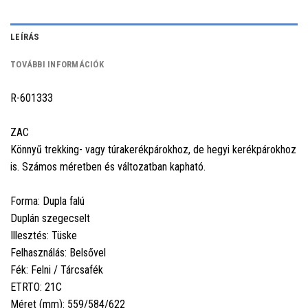
LEÍRÁS
TOVÁBBI INFORMÁCIÓK
R-601333
ZAC
Könnyű trekking- vagy túrakerékpárokhoz, de hegyi kerékpárokhoz
is. Számos méretben és változatban kapható.
Forma: Dupla falú
Duplán szegecselt
Illesztés: Tüske
Felhasználás: Belsővel
Fék: Felni / Tárcsafék
ETRTO: 21C
Méret (mm): 559/584/622