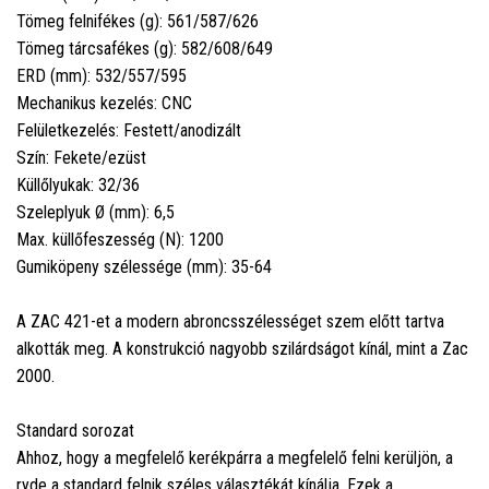
Tömeg felnifékes (g): 561/587/626
Tömeg tárcsafékes (g): 582/608/649
ERD (mm): 532/557/595
Mechanikus kezelés: CNC
Felületkezelés: Festett/anodizált
Szín: Fekete/ezüst
Küllőlyukak: 32/36
Szeleplyuk Ø (mm): 6,5
Max. küllőfeszesség (N): 1200
Gumiköpeny szélessége (mm): 35-64
A ZAC 421-et a modern abroncsszélességet szem előtt tartva
alkották meg. A konstrukció nagyobb szilárdságot kínál, mint a Zac
2000.
Standard sorozat
Ahhoz, hogy a megfelelő kerékpárra a megfelelő felni kerüljön, a
ryde a standard felnik széles választékát kínálja. Ezek a