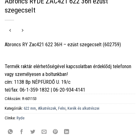
Abroncs RYDE ZAC421 622 36h ezüst
szegecselt
Abroncs RY Zac421 622 36H – ezüst szegecselt (602759)
Termék raktár elérhetőségével kapcsolatban érdeklődj telefonon
vagy személyesen a boltunkban!
cím: 1138 Bp NÉPFÜRDŐ U. 19/c
tel/fax: 06-1-359-1832 | 06-20-934-4141
Cikkszám:
R-601153
Kategóriák:
622 mm
,
Alkatrészek
,
Felni
,
Kerék és alkatrészei
Címke:
Ryde