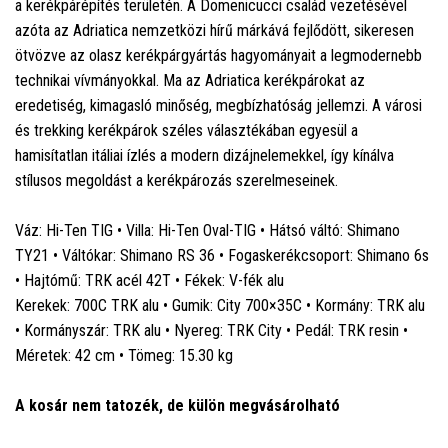
a kerékpárépítés területén. A Domenicucci család vezetésével
azóta az Adriatica nemzetközi hírű márkává fejlődött, sikeresen
ötvözve az olasz kerékpárgyártás hagyományait a legmodernebb
technikai vívmányokkal. Ma az Adriatica kerékpárokat az
eredetiség, kimagasló minőség, megbízhatóság jellemzi. A városi
és trekking kerékpárok széles választékában egyesül a
hamisítatlan itáliai ízlés a modern dizájnelemekkel, így kínálva
stílusos megoldást a kerékpározás szerelmeseinek.
Váz: Hi-Ten TIG • Villa: Hi-Ten Oval-TIG • Hátsó váltó: Shimano
TY21 • Váltókar: Shimano RS 36 • Fogaskerékcsoport: Shimano 6s
• Hajtómű: TRK acél 42T • Fékek: V-fék alu
Kerekek: 700C TRK alu • Gumik: City 700×35C • Kormány: TRK alu
• Kormányszár: TRK alu • Nyereg: TRK City • Pedál: TRK resin •
Méretek: 42 cm • Tömeg: 15.30 kg
A kosár nem tatozék, de külön megvásárolható