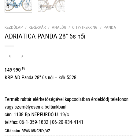
KEZDŐLAP
/
KERÉKPÁR
/
ANALÓG
/
CITY/TREKKING
/
PANDA
ADRIATICA PANDA 28″ 6s női
Ft
149 990
KRP AD Panda 28″ 6s női – kék 5528
Termék raktár elérhetőségével kapcsolatban érdeklődj telefonon
vagy személyesen a boltunkban!
cím: 1138 Bp NÉPFÜRDŐ U. 19/c
tel/fax: 06-1-359-1832 | 06-20-934-4141
Cikkszám:
BPAN18N02DY/AZ