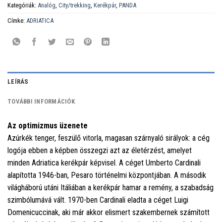
Kategóriák:
Analóg
,
City/trekking
,
Kerékpár
,
PANDA
Címke:
ADRIATICA
LEÍRÁS
TOVÁBBI INFORMÁCIÓK
Az optimizmus üzenete
Azúrkék tenger, feszülő vitorla, magasan szárnyaló sirályok: a cég
logója ebben a képben összegzi azt az életérzést, amelyet
minden Adriatica kerékpár képvisel. A céget Umberto Cardinali
alapította 1946-ban, Pesaro történelmi központjában. A második
világháború utáni Itáliában a kerékpár hamar a remény, a szabadság
szimbólumává vált. 1970-ben Cardinali eladta a céget Luigi
Domenicuccinak, aki már akkor elismert szakembernek számított