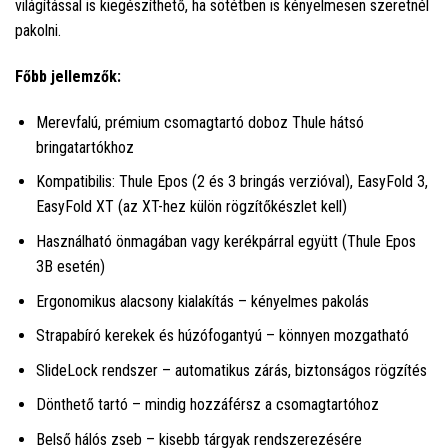
világítással is kiegészíthető, ha sötétben is kényelmesen szeretnél
pakolni.
Főbb jellemzők:
Merevfalú, prémium csomagtartó doboz Thule hátsó
bringatartókhoz
Kompatibilis: Thule Epos (2 és 3 bringás verzióval), EasyFold 3,
EasyFold XT (az XT-hez külön rögzítőkészlet kell)
Használható önmagában vagy kerékpárral együtt (Thule Epos
3B esetén)
Ergonomikus alacsony kialakítás – kényelmes pakolás
Strapabíró kerekek és húzófogantyú – könnyen mozgatható
SlideLock rendszer – automatikus zárás, biztonságos rögzítés
Dönthető tartó – mindig hozzáférsz a csomagtartóhoz
Belső hálós zseb – kisebb tárgyak rendszerezésére