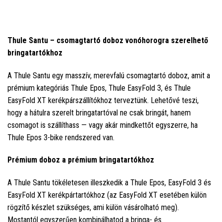
Thule
Santu – csomagtartó doboz vonóhorogra szerelhető
bringatartókhoz
A Thule Santu egy masszív, merevfalú csomagtartó doboz, amit a
prémium kategóriás Thule Epos, Thule EasyFold 3, és Thule
EasyFold XT kerékpárszállítókhoz terveztünk. Lehetővé teszi,
hogy a hátulra szerelt bringatartóval ne csak bringát, hanem
csomagot is szállíthass — vagy akár mindkettőt egyszerre, ha
Thule Epos 3-bike rendszered van.
Prémium doboz a prémium bringatartókhoz
A Thule Santu tökéletesen illeszkedik a Thule Epos, EasyFold 3 és
EasyFold XT kerékpártartókhoz (az EasyFold XT esetében külön
rögzítő készlet szükséges, ami külön vásárolható meg).
Mostantól egyszerűen kombinálhatod a bringa- és