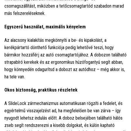
csomagszállítást, miközben a tetőcsomagtartód szabadon marad
más felszereléseknek.
Egyszerű használat, maximális kényelem
Az alacsony kialakítás megkönnyíti a be- és kipakolást, a
kerékpártartó dönthető funkciója pedig lehetővé teszi, hogy
bármikor hozzáférj az autó csomagtartójához. A dobozon található
strapabíró kerekek és az ergonomikus húzófogantyú segít abban,
hogy könnyedén odagurítsd a dobozt az autódhoz – még akkor is,
ha tele van.
Okos biztonság, praktikus részletek
A SlideLock zármechanizmus automatikusan rögzíti a fedelet, és
egyértelmű visszajelzést ad, ha megfelelően be van zárva – így
nyugodt lehetsz indulás előtt. A doboz belsejében található hálós
zseb segít rendszerezni a kisebb dolgokat, és külön kapható