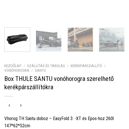
KEZDŐLAP
/
SZÁLLÍTÁS ÉS TÁROLÁS
/
KERÉKPÁRSZÁLLÍTÓ
/
VONÓHOROGRA
/
SANTU
Box THULE SANTU vonóhorogra szerelhető
kerékpárszállítókra
V.horog TH Santu doboz – EasyFold 3. -XT és Epos-hoz 260l
147*62*52cm