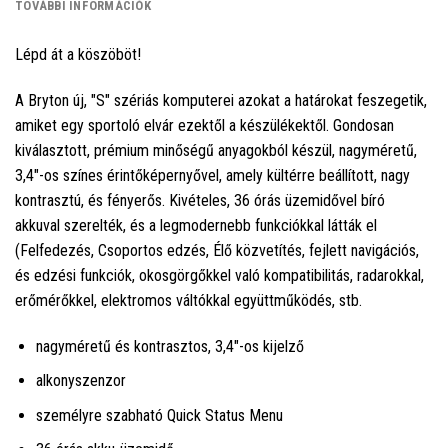
TOVÁBBI INFORMÁCIÓK
Lépd át a köszöböt!
A Bryton új, "S" szériás komputerei azokat a határokat feszegetik,
amiket egy sportoló elvár ezektől a készülékektől. Gondosan
kiválasztott, prémium minőségű anyagokból készül, nagyméretű,
3,4"-os színes érintőképernyővel, amely kültérre beállított, nagy
kontrasztú, és fényerős. Kivételes, 36 órás üzemidővel bíró
akkuval szerelték, és a legmodernebb funkciókkal látták el
(Felfedezés, Csoportos edzés, Élő közvetítés, fejlett navigációs,
és edzési funkciók, okosgörgőkkel való kompatibilitás, radarokkal,
erőmérőkkel, elektromos váltókkal együttműködés, stb.
nagyméretű és kontrasztos, 3,4"-os kijelző
alkonyszenzor
személyre szabható Quick Status Menu