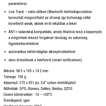
paraméterei
Live Track – valós időben (Bluetooth telefonkapcsolaton
keresztül) megosztható az útvonal, így biztonsági céllal
követhető annak, akinek erről elküldtük a linket
ANT+ radarokkal kompatibilis, amely lthatóvá teszi a képernyőn
a mögöttünk érkező forgalmat távolság, és sebesség
figyelembevételével
automatikus háttérvilágítás alkonyérzékelővel
okos értesítések a telefonról (smart notifications)
Mérete: 58.5 x 105 x 14.2 mm
Tömege: 106 g
Képernyő: 272 x 451 px, 3,4" színes érintőkijelző
Műholdak: GPS, Glonass, Galileo, Beidou, QZSS
Üzemi hőmérséklet: -10 – +50°C
Érintőkijelző: igen