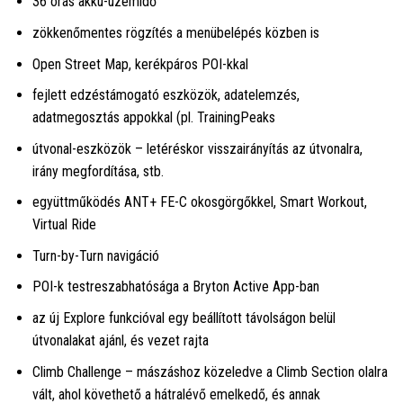
36 órás akku-üzemidő
zökkenőmentes rögzítés a menübelépés közben is
Open Street Map, kerékpáros POI-kkal
fejlett edzéstámogató eszközök, adatelemzés,
adatmegosztás appokkal (pl. TrainingPeaks
útvonal-eszközök – letéréskor visszairányítás az útvonalra,
irány megfordítása, stb.
együttműködés ANT+ FE-C okosgörgőkkel, Smart Workout,
Virtual Ride
Turn-by-Turn navigáció
POI-k testreszabhatósága a Bryton Active App-ban
az új Explore funkcióval egy beállított távolságon belül
útvonalakat ajánl, és vezet rajta
Climb Challenge – mászáshoz közeledve a Climb Section olalra
vált, ahol követhető a hátralévő emelkedő, és annak