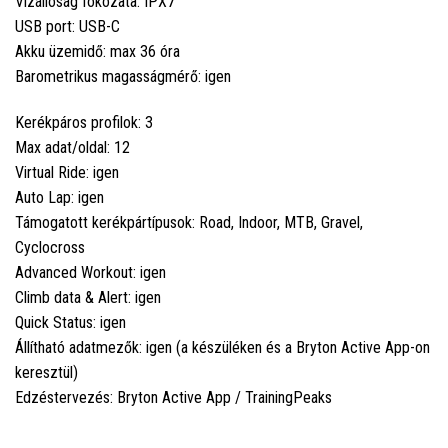
Vízállóság fokozata: IPX7
USB port: USB-C
Akku üzemidő: max 36 óra
Barometrikus magasságmérő: igen
Kerékpáros profilok: 3
Max adat/oldal: 12
Virtual Ride: igen
Auto Lap: igen
Támogatott kerékpártípusok: Road, Indoor, MTB, Gravel,
Cyclocross
Advanced Workout: igen
Climb data & Alert: igen
Quick Status: igen
Állítható adatmezők: igen (a készüléken és a Bryton Active App-on
keresztül)
Edzéstervezés: Bryton Active App / TrainingPeaks