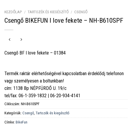
KEZDŐLAP
/
TARTOZÉK ÉS KIEGÉSZÍTŐ
/
CSENGŐ
Csengő BIKEFUN I love fekete – NH-B610SPF
Csengő BF I love fekete – 01384
Termék raktár elérhetőségével kapcsolatban érdeklődj telefonon
vagy személyesen a boltunkban!
cím: 1138 Bp NÉPFÜRDŐ U. 19/c
tel/fax: 06-1-359-1832 | 06-20-934-4141
Cikkszám:
NH-B610SPF
Kategóriák:
Csengő
,
Tartozék és kiegészítő
Címke:
BikeFun