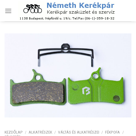
Skip
to
content
KEZDŐLAP
/
ALKATRÉSZEK
/
VÁLTÁS ÉS ALKATRÉSZEI
/
FÉKPOFA
/