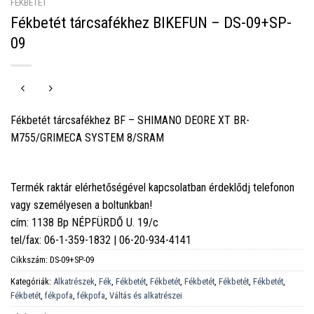
FÉKBETÉT
Fékbetét tárcsafékhez BIKEFUN – DS-09+SP-
09
Fékbetét tárcsafékhez BF – SHIMANO DEORE XT BR-
M755/GRIMECA SYSTEM 8/SRAM
Termék raktár elérhetőségével kapcsolatban érdeklődj telefonon
vagy személyesen a boltunkban!
cím: 1138 Bp NÉPFÜRDŐ U. 19/c
tel/fax: 06-1-359-1832 | 06-20-934-4141
Cikkszám:
DS-09+SP-09
Kategóriák:
Alkatrészek
,
Fék
,
Fékbetét
,
Fékbetét
,
Fékbetét
,
Fékbetét
,
Fékbetét
,
Fékbetét
,
fékpofa
,
fékpofa
,
Váltás és alkatrészei