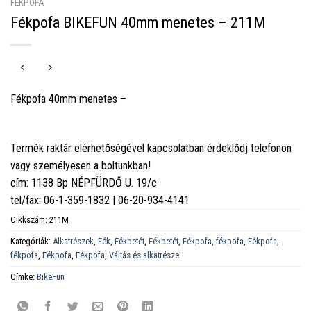
FÉKPOFA
Fékpofa BIKEFUN 40mm menetes – 211M
Fékpofa 40mm menetes –
Termék raktár elérhetőségével kapcsolatban érdeklődj telefonon
vagy személyesen a boltunkban!
cím: 1138 Bp NÉPFÜRDŐ U. 19/c
tel/fax: 06-1-359-1832 | 06-20-934-4141
Cikkszám:
211M
Kategóriák:
Alkatrészek
,
Fék
,
Fékbetét
,
Fékbetét
,
Fékpofa
,
fékpofa
,
Fékpofa
,
fékpofa
,
Fékpofa
,
Fékpofa
,
Váltás és alkatrészei
Címke:
BikeFun