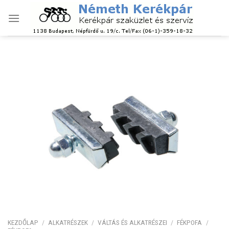
Skip
to
content
KEZDŐLAP
/
ALKATRÉSZEK
/
VÁLTÁS ÉS ALKATRÉSZEI
/
FÉKPOFA
/