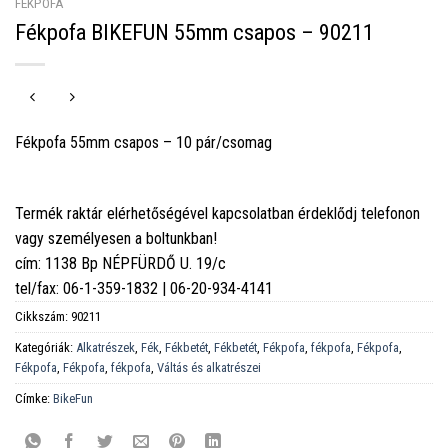
FÉKPOFA
Fékpofa BIKEFUN 55mm csapos – 90211
Fékpofa 55mm csapos – 10 pár/csomag
Termék raktár elérhetőségével kapcsolatban érdeklődj telefonon
vagy személyesen a boltunkban!
cím: 1138 Bp NÉPFÜRDŐ U. 19/c
tel/fax: 06-1-359-1832 | 06-20-934-4141
Cikkszám:
90211
Kategóriák:
Alkatrészek
,
Fék
,
Fékbetét
,
Fékbetét
,
Fékpofa
,
fékpofa
,
Fékpofa
,
Fékpofa
,
Fékpofa
,
fékpofa
,
Váltás és alkatrészei
Címke:
BikeFun