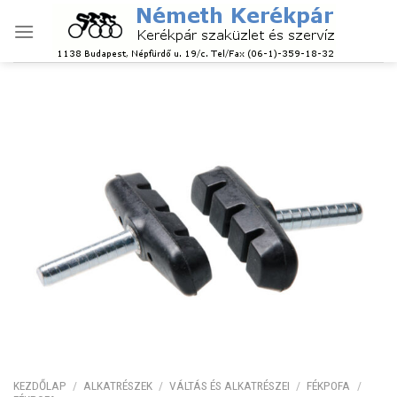
Skip
to
content
KEZDŐLAP
/
ALKATRÉSZEK
/
VÁLTÁS ÉS ALKATRÉSZEI
/
FÉKPOFA
/