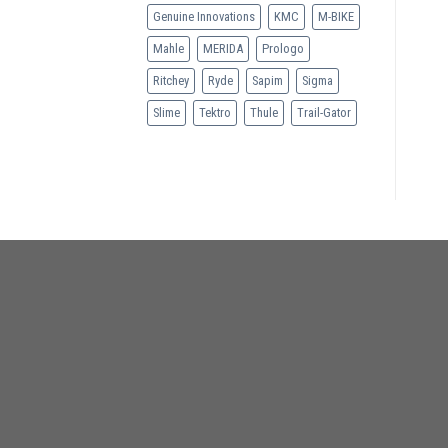
Genuine Innovations
KMC
M-BIKE
Mahle
MERIDA
Prologo
Ritchey
Ryde
Sapim
Sigma
Slime
Tektro
Thule
Trail-Gator