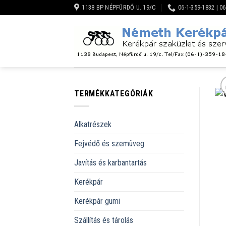
Skip
1138 BP NÉPFÜRDŐ U. 19/C
06-1-359-1832 | 0
to
content
TERMÉKKATEGÓRIÁK
Alkatrészek
Fejvédő és szemüveg
Javítás és karbantartás
Kerékpár
Kerékpár gumi
Szállítás és tárolás