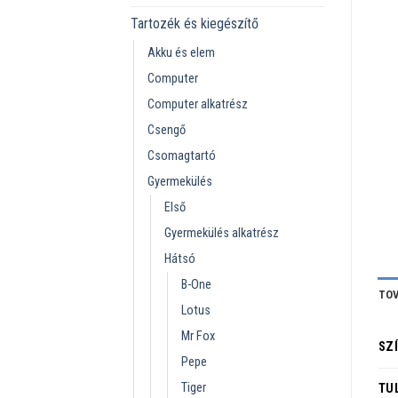
Tartozék és kiegészítő
Akku és elem
Computer
Computer alkatrész
Csengő
Csomagtartó
Gyermekülés
Első
Gyermekülés alkatrész
Hátsó
B-One
TOV
Lotus
Mr Fox
SZ
Pepe
Tiger
TU