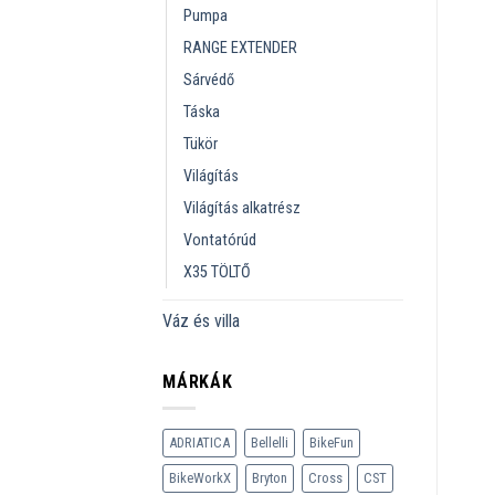
Pumpa
RANGE EXTENDER
Sárvédő
Táska
Tükör
Világítás
Világítás alkatrész
Vontatórúd
X35 TÖLTŐ
Váz és villa
MÁRKÁK
ADRIATICA
Bellelli
BikeFun
BikeWorkX
Bryton
Cross
CST