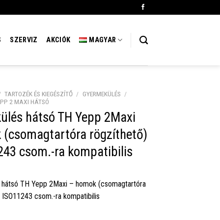
S
SZERVIZ
AKCIÓK
MAGYAR
/
TARTOZÉK ÉS KIEGÉSZÍTŐ
/
GYERMEKÜLÉS
/
EPP 2 MAXI HÁTSÓ
ülés hátsó TH Yepp 2Maxi
(csomagtartóra rögzíthető)
43 csom.-ra kompatibilis
 hátsó TH Yepp 2Maxi – homok (csomagtartóra
) ISO11243 csom.-ra kompatibilis