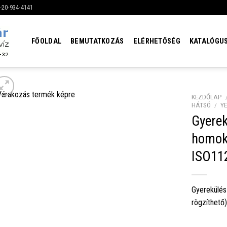
6-20-934-4141
FŐOLDAL
BEMUTATKOZÁS
ELÉRHETŐSÉG
KATALÓGU
KEZDŐLAP
HÁTSÓ
/
Y
Gyerek
homok 
ISO112
Gyerekülés
rögzíthető