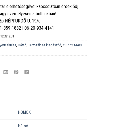
tár elérhetőségével kapcsolatban érdeklődj
vagy személyesen a boltunkban!
 Bp NÉPFÜRDŐ U. 19/c
6-1-359-1832 | 06-20-934-4141
12021201
yermekülés
,
Hátsó
,
Tartozék és kiegészítő
,
YEPP 2 MAXI
HOMOK
Hátsó