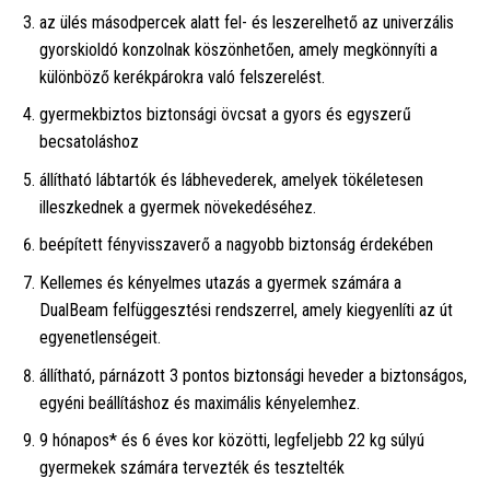
az ülés másodpercek alatt fel- és leszerelhető az univerzális
gyorskioldó konzolnak köszönhetően, amely megkönnyíti a
különböző kerékpárokra való felszerelést.
gyermekbiztos biztonsági övcsat a gyors és egyszerű
becsatoláshoz
állítható lábtartók és lábhevederek, amelyek tökéletesen
illeszkednek a gyermek növekedéséhez.
beépített fényvisszaverő a nagyobb biztonság érdekében
Kellemes és kényelmes utazás a gyermek számára a
DualBeam felfüggesztési rendszerrel, amely kiegyenlíti az út
egyenetlenségeit.
állítható, párnázott 3 pontos biztonsági heveder a biztonságos,
egyéni beállításhoz és maximális kényelemhez.
9 hónapos* és 6 éves kor közötti, legfeljebb 22 kg súlyú
gyermekek számára tervezték és tesztelték