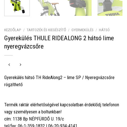
KEZDŐLAP
/
TARTOZÉK ÉS KIEGÉSZÍTŐ
/
GYERMEKÜLÉS
/
HÁTSÓ
Gyerekülés THULE RIDEALONG 2 hátsó lime
nyeregvázcsőre
Gyerekülés hátsó TH RideAlong2 – lime SP / Nyeregvázcsőre
rögzíthető
Termék raktár elérhetőségével kapcsolatban érdeklődj telefonon
vagy személyesen a boltunkban!
cím: 1138 Bp NÉPFÜRDŐ U. 19/c
tel/fax: 06-1-359-1832 | 06-20-934-4141