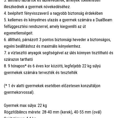
3. állítható lábtartók és lábhevederek, amelyek tökéletesen
illeszkednek a gyermek növekedéséhez.
4. beépített fényvisszaverő a nagyobb biztonság érdekében
5. kellemes és kényelmes utazás a gyermek számára a DualBeam
felfüggesztési rendszerrel, amely kiegyenlíti az út
egyenetlenségeit.
6. állítható, párnázott 3 pontos biztonsági heveder a biztonságos,
egyéni beállításhoz és maximális kényelemhez.
7. a víztaszító anyagok segítségével az ülés könnyen tisztítható és
szárazon tartható
8. 9 hónapos* és 6 éves kor közötti, legfeljebb 22 kg súlyú
gyermekek számára tervezték és tesztelték
(* 1 év alatti gyermekek esetében előzetesen konzultáljon
gyermekorvossal).
Gyermek max súlya: 22 kg
Rögzítőbilincs mérete: 28-40 mm (kerek), 40-55 mm (ovál)