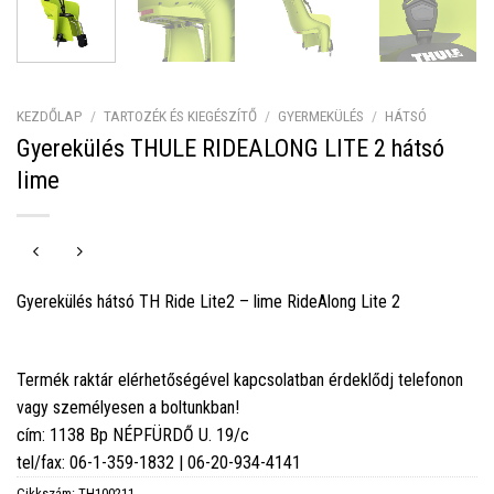
KEZDŐLAP
/
TARTOZÉK ÉS KIEGÉSZÍTŐ
/
GYERMEKÜLÉS
/
HÁTSÓ
Gyerekülés THULE RIDEALONG LITE 2 hátsó
lime
Gyerekülés hátsó TH Ride Lite2 – lime RideAlong Lite 2
Termék raktár elérhetőségével kapcsolatban érdeklődj telefonon
vagy személyesen a boltunkban!
cím: 1138 Bp NÉPFÜRDŐ U. 19/c
tel/fax: 06-1-359-1832 | 06-20-934-4141
Cikkszám:
TH100211