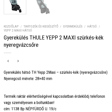
KEZDŐLAP
/
TARTOZÉK ÉS KIEGÉSZÍTŐ
/
GYERMEKÜLÉS
/
HÁTSÓ
/
YEPP 2 MAXI HÁTSÓ
Gyerekülés THULE YEPP 2 MAXI szürkés-kék
nyeregvázcsőre
Gyerekülés hátsó TH Yepp 2Maxi – szürkés-kék (nyeregvázcsőre)
Nyeregcső mérete: 28×40 mm
Termék raktár elérhetőségével kapcsolatban érdeklődj telefonon
vagy személyesen a boltunkban!
cím: 1138 Bp NÉPFÜRDŐ U. 19/c