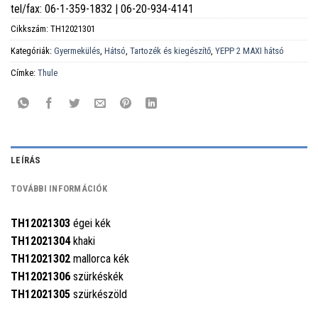
tel/fax: 06-1-359-1832 | 06-20-934-4141
Cikkszám:
TH12021301
Kategóriák:
Gyermekülés
,
Hátsó
,
Tartozék és kiegészítő
,
YEPP 2 MAXI hátsó
Címke:
Thule
LEÍRÁS
TOVÁBBI INFORMÁCIÓK
TH12021303
égei kék
TH12021304
khaki
TH12021302
mallorca kék
TH12021306
szürkéskék
TH12021305
szürkészöld