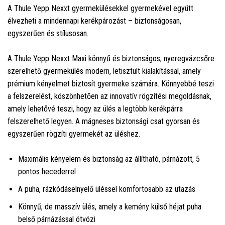
A Thule Yepp Nexxt gyermekülésekkel gyermekével együtt
élvezheti a mindennapi kerékpározást – biztonságosan,
egyszerűen és stílusosan.
A Thule Yepp Nexxt Maxi könnyű és biztonságos, nyeregvázcsőre
szerelhető gyermekülés modern, letisztult kialakítással, amely
prémium kényelmet biztosít gyermeke számára. Könnyebbé teszi
a felszerelést, köszönhetően az innovatív rögzítési megoldásnak,
amely lehetővé teszi, hogy az ülés a legtöbb kerékpárra
felszerelhető legyen. A mágneses biztonsági csat gyorsan és
egyszerűen rögzíti gyermekét az üléshez.
Maximális kényelem és biztonság az állítható, párnázott, 5
pontos hecederrel
A puha, rázkódáselnyelő üléssel komfortosabb az utazás
Könnyű, de masszív ülés, amely a kemény külső héjat puha
belső párnázással ötvözi