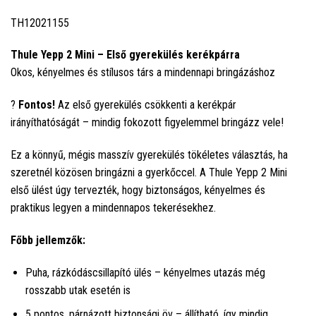
TH12021155
Thule Yepp 2 Mini – Első gyerekülés kerékpárra
Okos, kényelmes és stílusos társ a mindennapi bringázáshoz
?
Fontos!
Az első gyerekülés csökkenti a kerékpár
irányíthatóságát – mindig fokozott figyelemmel bringázz vele!
Ez a könnyű, mégis masszív gyerekülés tökéletes választás, ha
szeretnél közösen bringázni a gyerkőccel. A Thule Yepp 2 Mini
első ülést úgy tervezték, hogy biztonságos, kényelmes és
praktikus legyen a mindennapos tekerésekhez.
Főbb jellemzők:
Puha, rázkódáscsillapító ülés – kényelmes utazás még
rosszabb utak esetén is
5 pontos, párnázott biztonsági öv – állítható, így mindig