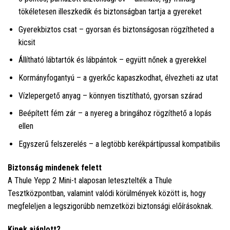
tökéletesen illeszkedik és biztonságban tartja a gyereket
Gyerekbiztos csat – gyorsan és biztonságosan rögzítheted a
kicsit
Állítható lábtartók és lábpántok – együtt nőnek a gyerekkel
Kormányfogantyú – a gyerkőc kapaszkodhat, élvezheti az utat
Vízlepergető anyag – könnyen tisztítható, gyorsan szárad
Beépített fém zár – a nyereg a bringához rögzíthető a lopás
ellen
Egyszerű felszerelés – a legtöbb kerékpártípussal kompatibilis
Biztonság mindenek felett
A Thule Yepp 2 Mini-t alaposan letesztelték a Thule
Tesztközpontban, valamint valódi körülmények között is, hogy
megfeleljen a legszigorúbb nemzetközi biztonsági előírásoknak.
Kinek ajánlott?