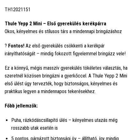
TH12021151
Thule Yepp 2 Mini – Első gyerekülés kerékpárra
Okos, kényelmes és stílusos társ a mindennapi bringázáshoz
?
Fontos!
Az első gyerekülés csökkenti a kerékpár
irányíthatóságát – mindig fokozott figyelemmel bringázz vele!
Ez a könnyű, mégis masszív gyerekülés tökéletes választás, ha
szeretnél közösen bringázni a gyerkőccel. A Thule Yepp 2 Mini
első ülést úgy tervezték, hogy biztonságos, kényelmes és
praktikus legyen a mindennapos tekerésekhez.
Főbb jellemzők:
Puha, rázkódáscsillapító ülés – kényelmes utazás még
rosszabb utak esetén is
5 pontos, párnázott biztonsági öv – állítható, így mindig