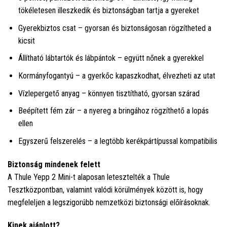
tökéletesen illeszkedik és biztonságban tartja a gyereket
Gyerekbiztos csat – gyorsan és biztonságosan rögzítheted a
kicsit
Állítható lábtartók és lábpántok – együtt nőnek a gyerekkel
Kormányfogantyú – a gyerkőc kapaszkodhat, élvezheti az utat
Vízlepergető anyag – könnyen tisztítható, gyorsan szárad
Beépített fém zár – a nyereg a bringához rögzíthető a lopás
ellen
Egyszerű felszerelés – a legtöbb kerékpártípussal kompatibilis
Biztonság mindenek felett
A Thule Yepp 2 Mini-t alaposan letesztelték a Thule
Tesztközpontban, valamint valódi körülmények között is, hogy
megfeleljen a legszigorúbb nemzetközi biztonsági előírásoknak.
Kinek ajánlott?