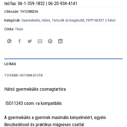
tel/fax: 06-1-359-1832 | 06-20-934-4141
Cikkszám:
TH12080236
Kategóriák:
Gyermekülés
,
Hátsó
,
Tartozék és kiegészítő
,
YEPP NEXXT 2 hátsó
Címke:
Thule
LEÍRÁS
TOVÁBBI INFORMÁCIÓK
Hátsó gyermekülés csomagtartóra
ISO11243 csom.-ra kompatibilis
A gyermekülés a gyermek maximális kényelméért, egyéni
illeszkedéssel és praktikus mágneses csattal.