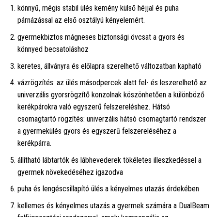
könnyű, mégis stabil ülés kemény külső héjjal és puha
párnázással az első osztályú kényelemért.
gyermekbiztos mágneses biztonsági övcsat a gyors és
könnyed becsatoláshoz
keretes, állványra és előlapra szerelhető változatban kapható
vázrögzítés: az ülés másodpercek alatt fel- és leszerelhető az
univerzális gyorsrögzítő konzolnak köszönhetően a különböző
kerékpárokra való egyszerű felszereléshez. Hátsó
csomagtartó rögzítés: univerzális hátsó csomagtartó rendszer
a gyermekülés gyors és egyszerű felszereléséhez a
kerékpárra.
állítható lábtartók és lábhevederek tökéletes illeszkedéssel a
gyermek növekedéséhez igazodva
puha és lengéscsillapító ülés a kényelmes utazás érdekében
kellemes és kényelmes utazás a gyermek számára a DualBeam