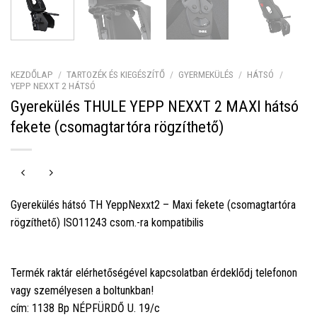
KEZDŐLAP
/
TARTOZÉK ÉS KIEGÉSZÍTŐ
/
GYERMEKÜLÉS
/
HÁTSÓ
/
YEPP NEXXT 2 HÁTSÓ
Gyerekülés THULE YEPP NEXXT 2 MAXI hátsó
fekete (csomagtartóra rögzíthető)
Gyerekülés hátsó TH YeppNexxt2 – Maxi fekete (csomagtartóra
rögzíthető) ISO11243 csom.-ra kompatibilis
Termék raktár elérhetőségével kapcsolatban érdeklődj telefonon
vagy személyesen a boltunkban!
cím: 1138 Bp NÉPFÜRDŐ U. 19/c