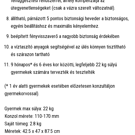
felfüggesztési rendszerrel, amely kompenzálja az
útegyenetlenségeket (csak a vázra szerelt változatnál).
állítható, párnázott 5 pontos biztonsági heveder a biztonságos,
egyéni beállításhoz és maximális kényelemhez.
beépített fényvisszaverő a nagyobb biztonság érdekében
a víztaszító anyagok segítségével az ülés könnyen tisztítható
és szárazon tartható
9 hónapos* és 6 éves kor közötti, legfeljebb 22 kg súlyú
gyermekek számára tervezték és tesztelték
(* 1 év alatti gyermekek esetében előzetesen konzultáljon
gyermekorvossal).
Gyermek max súlya: 22 kg
Konzol mérete: 110-170 mm
Saját tömeg: 2.8 kg
Méretek: 42.5 x 47 x 87.5 cm