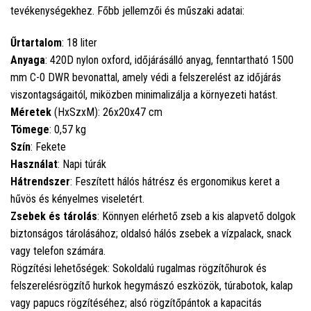
tevékenységekhez. Főbb jellemzői és műszaki adatai:
Űrtartalom
: 18 liter
Anyaga
: 420D nylon oxford, időjárásálló anyag, fenntartható 1500
mm C-0 DWR bevonattal, amely védi a felszerelést az időjárás
viszontagságaitól, miközben minimalizálja a környezeti hatást.
Méretek
(HxSzxM): 26x20x47 cm
Tömege
: 0,57 kg
Szín
: Fekete
Használat
: Napi túrák
Hátrendszer
: Feszített hálós hátrész és ergonomikus keret a
hűvös és kényelmes viseletért.
Zsebek és tárolás
: Könnyen elérhető zseb a kis alapvető dolgok
biztonságos tárolásához; oldalsó hálós zsebek a vízpalack, snack
vagy telefon számára.
Rögzítési lehetőségek: Sokoldalú rugalmas rögzítőhurok és
felszerelésrögzítő hurkok hegymászó eszközök, túrabotok, kalap
vagy papucs rögzítéséhez; alsó rögzítőpántok a kapacitás