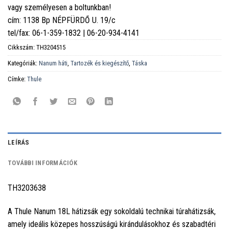
vagy személyesen a boltunkban!
cím: 1138 Bp NÉPFÜRDŐ U. 19/c
tel/fax: 06-1-359-1832 | 06-20-934-4141
Cikkszám:
TH3204515
Kategóriák:
Nanum háti
,
Tartozék és kiegészítő
,
Táska
Címke:
Thule
LEÍRÁS
TOVÁBBI INFORMÁCIÓK
TH3203638
A Thule Nanum 18L hátizsák egy sokoldalú technikai túrahátizsák,
amely ideális közepes hosszúságú kirándulásokhoz és szabadtéri