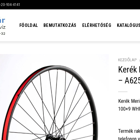
6-20-934-4141
FŐOLDAL
BEMUTATKOZÁS
ELÉRHETŐSÉG
KATALÓGU
KEZDŐLAP
Kerék
– A62
Kerék Mer
100×9 WHF
Termék rak
telefonon 