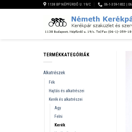
Skip
1138 BP NÉPFÜRDŐ U. 19/C
06-1-359-1832 | 0
to
content
TERMÉKKATEGÓRIÁK
Alkatrészek
Fék
Hajtás és alkatrészei
Kerék és alkatrészei
Agy
Felni
Kerék