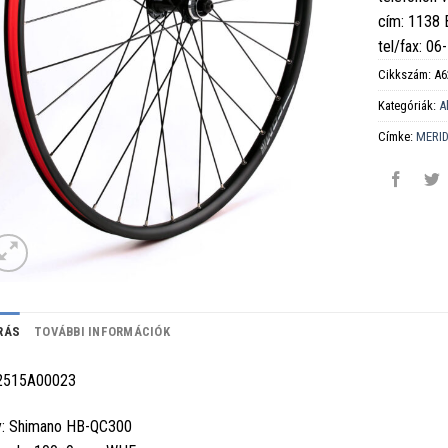
cím: 1138
tel/fax: 0
Cikkszám:
A6
Kategóriák:
A
Címke:
MERI
RÁS
TOVÁBBI INFORMÁCIÓK
2515A00023
: Shimano HB-QC300