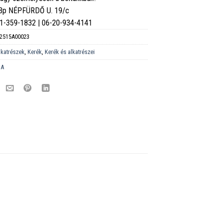
 Bp NÉPFÜRDŐ U. 19/c
6-1-359-1832 | 06-20-934-4141
2515A00023
lkatrészek
,
Kerék
,
Kerék és alkatrészei
DA