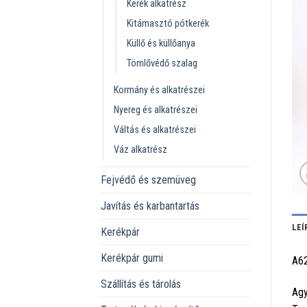
Kerék alkatrész
Kitámasztó pótkerék
Küllő és küllőanya
Tömlővédő szalag
Kormány és alkatrészei
Nyereg és alkatrészei
Váltás és alkatrészei
Váz alkatrész
Fejvédő és szemüveg
Javítás és karbantartás
LEÍ
Kerékpár
Kerékpár gumi
A6
Szállítás és tárolás
Agy