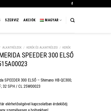
S
SZERVIZ
AKCIÓK
MAGYAR
/
ALKATRÉSZEK
/
KERÉK ÉS ALKATRÉSZEI
/
KERÉK
 MERIDA SPEEDER 300 ELSŐ
515A00023
ida SPEEDER 300 ELSŐ – Shimano HB-QC300;
; 32 SPH / CL 25W00023
tár elérhetőségével kapcsolatban érdeklődj
vagy személyesen a boltunkban!