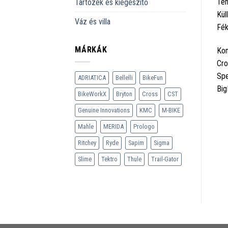
Te
Tartozék és kiegészítő
Kül
Váz és villa
Fék
MÁRKÁK
Kom
Cro
Spe
ADRIATICA
Bellelli
BikeFun
Big
BikeWorkX
Bryton
Cross
CST
Genuine Innovations
KMC
M-BIKE
Mahle
MERIDA
Prologo
Ritchey
Ryde
Sapim
Sigma
Slime
Tektro
Thule
Trail-Gator