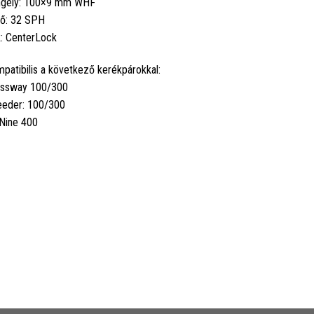
ngely: 100×9 mm WHF
lő: 32 SPH
: CenterLock
patibilis a következő kerékpárokkal:
ssway 100/300
eder: 100/300
Nine 400