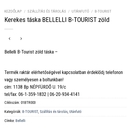
KEZDŐLAP
/
SZÁLLÍTÁS ÉS TÁROLÁS
/
UTÁNFUTÓ
/
B-TOURIST
Kerekes táska BELLELLI B-TOURIST zöld
Bellelli B-Tourist zöld táska –
Termék raktár elérhetőségével kapcsolatban érdeklődj telefonon
vagy személyesen a boltunkban!
cím: 1138 Bp NÉPFÜRDŐ U. 19/c
tel/fax: 06-1-359-1832 | 06-20-934-4141
Cikkszám:
01BTR003
Kategóriák:
B-TOURIST
,
Szállítás és tárolás
,
Utánfutó
Címke:
Bellelli