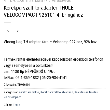
KERÉKPÁRSZÁLLÍTÓ ALKATRÉSZ
/
VELOCOMPACT
Kerékpárszállító-adapter THULE
VELOCOMPACT 926101 4. bringához
V.horog kieg TH adapter 4krp – Velocomp 927-hez, 926-hoz
Termék raktár elérhetőségével kapcsolatban érdeklődj telefonon
vagy személyesen a boltunkban!
cím: 1138 Bp NÉPFÜRDŐ U. 19/c
tel/fax: 06-1-359-1832 | 06-20-934-4141
Cikkszám:
TH926101
Kategóriák:
Kerékpárszállító
,
Kerékpárszállító alkatrész
,
Szállítás és tárolás
,
VeloCompact
Címke:
Thule