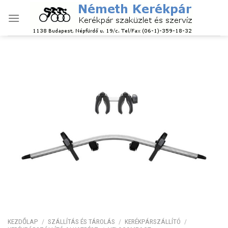
Skip
to
content
KEZDŐLAP
/
SZÁLLÍTÁS ÉS TÁROLÁS
/
KERÉKPÁRSZÁLLÍTÓ
/