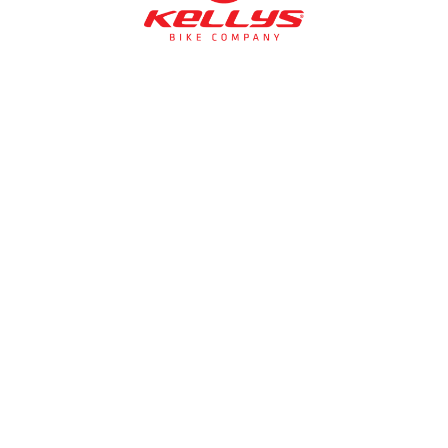
NÉMETH KERÉKPÁR SZAKÜZLET ÉS KERÉKPÁR
SZERVIZ
Cím:
1138 Bp NÉPFÜRDŐ U. 19/c
Tel/fax:
06-1-359-1832 | 06-20-934-4141
Email:
info@nemethkerekpar.hu
Nyári nyitva tartás
(Március 1. – Október 31.)
hétfő: 10:00-18:00
kedd: 11:00-18:00